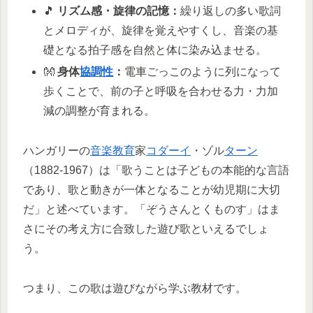
🎵
リズム感・旋律の記憶：
繰り返しの多い歌詞
とメロディが、旋律を覚えやすくし、音楽の基
礎となる拍子感を自然と体に染み込ませる。
👐
身体
協調性
：
電車ごっこのように列になって
歩くことで、前の子と呼吸を合わせる力・力加
減の調整が育まれる。
ハンガリーの
音楽教育
家
コダーイ
・ゾル
ターン
（1882-1967）は「歌うことは子どもの本能的な言語
であり、歌と動きが一体となることが幼児期に大切
だ」と述べています。「ぞうさんとくものす」はま
さにその考え方に合致した遊び歌といえるでしょ
う。
つまり、この歌は遊びながら学ぶ教材です。