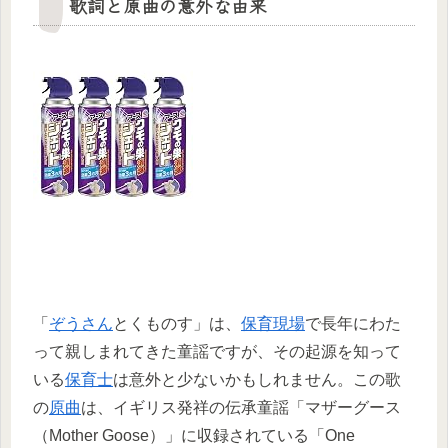
歌詞と原曲の意外な由来
「
ぞうさん
とくものす」は、
保育現場
で長年にわた
って親しまれてきた童謡ですが、その起源を知って
いる
保育士
は意外と少ないかもしれません。この歌
の
原曲
は、イギリス発祥の伝承童謡「マザーグース
（Mother Goose）」に収録されている「One