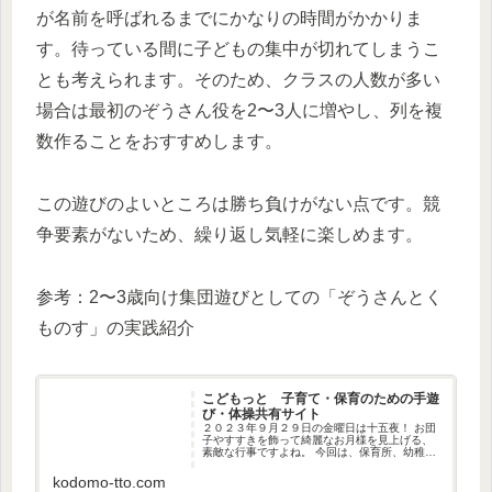
が名前を呼ばれるまでにかなりの時間がかかりま
す。待っている間に子どもの集中が切れてしまうこ
とも考えられます。そのため、クラスの人数が多い
場合は最初のぞうさん役を2〜3人に増やし、列を複
数作ることをおすすめします。
この遊びのよいところは勝ち負けがない点です。競
争要素がないため、繰り返し気軽に楽しめます。
参考：2〜3歳向け集団遊びとしての「ぞうさんとく
ものす」の実践紹介
こどもっと 子育て・保育のための手遊
び・体操共有サイト
２０２３年９月２９日の金曜日は十五夜！ お団
子やすすきを飾って綺麗なお月様を見上げる、
素敵な行事ですよね。 今回は、保育所、幼稚園
に通う３～５歳の子どもたちがわかりやすいよ
うに「十五夜」の意味や由来をまとめてみまし
kodomo-tto.com
た。 あくまで３～５歳児に...