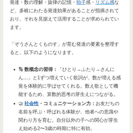
発達・数の理解・旋律の記憶・
拍子
感・
リズム感
な
ど、多岐にわたる発達効果があることが指摘されて
おり、それを見据えて活用することが求められてい
ます。
「ぞうさんとくものす」が育む発達の要素を整理す
ると、以下のようになります。
🔢
数概念の習得：
「ひとり→ふたり→さんに
ん…」と1ずつ増えていく歌詞が、数が増える感
覚を体験的に学ばせてくれる。数え歌として機
能するため、算数的思考の芽生えにつながる。
🤝
社会性
・コミュニケーション力：
お友だちの
名前を呼ぶ・呼ばれる体験が、他者への意識や
関わり方を育む。自分以外の子への関心が芽生
え始める2〜3歳の時期に特に有効。