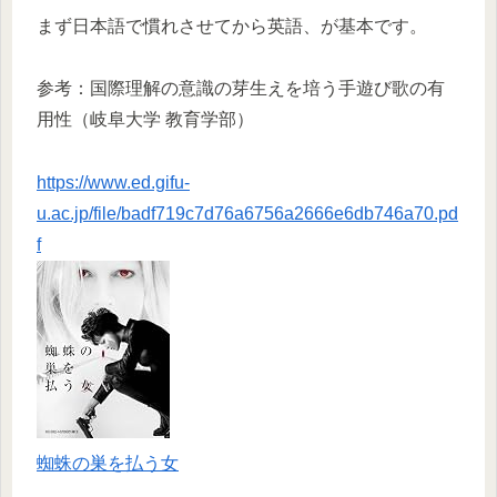
まず日本語で慣れさせてから英語、が基本です。
参考：国際理解の意識の芽生えを培う手遊び歌の有
用性（岐阜大学 教育学部）
https://www.ed.gifu-
u.ac.jp/file/badf719c7d76a6756a2666e6db746a70.pd
f
蜘蛛の巣を払う女