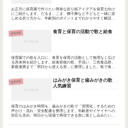
お正月に保育園で作りたい簡単な折り紙アイデアを保育士向け
にご紹介します。だるま、こま、獅子舞など子どもと一緒に楽
しめる折り方から、年齢別のポイントまでわかりやすく解説。
新年の製作に悩んでいませんか?
食育と保育の活動で歌と給食
保育情報
保育園での歌を入口に、食育を保育の活動として無理なく広げ
る具体例を紹介します。給食前後の歌、手洗い、三色食品群、
家庭連携まで「明日から使える形」に整理しました。歌で食育
のねらいはどこまで深まるのでしょうか？
はみがき保育と歯みがきの歌
保育情報
人気練習
保育のはみがき時間を、歯みがきの歌で「習慣化」するための
声かけ・流れ・安全配慮を整理します。年齢差やイヤイヤへの
対応も含め、明日から現場で再現できる形に落とし込みたいと
思いませんか？