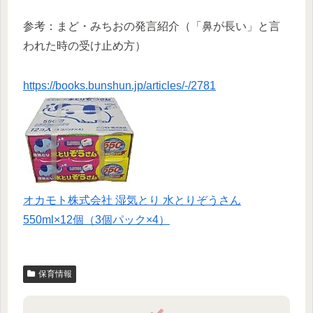
参考：まど・みちおの発言紹介（「鼻が長い」と言
われた時の受け止め方）
https://books.bunshun.jp/articles/-/2781
オカモト株式会社 湿気とり 水とりぞうさん
550ml×12個（3個パック×4）
保育情報