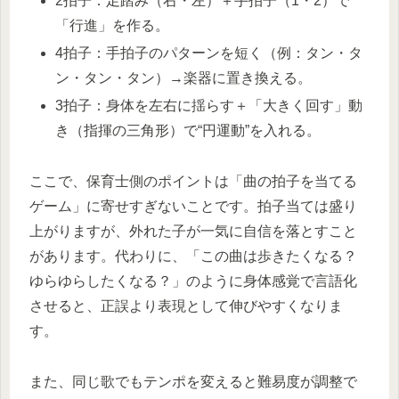
2拍子：足踏み（右・左）＋手拍子（1・2）で
「行進」を作る。
4拍子：手拍子のパターンを短く（例：タン・タ
ン・タン・タン）→楽器に置き換える。
3拍子：身体を左右に揺らす＋「大きく回す」動
き（指揮の三角形）で“円運動”を入れる。
ここで、保育士側のポイントは「曲の拍子を当てる
ゲーム」に寄せすぎないことです。拍子当ては盛り
上がりますが、外れた子が一気に自信を落とすこと
があります。代わりに、「この曲は歩きたくなる？
ゆらゆらしたくなる？」のように身体感覚で言語化
させると、正誤より表現として伸びやすくなりま
す。
また、同じ歌でもテンポを変えると難易度が調整で