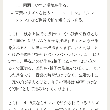
し、同調しやすい環境を作る。
言葉のリズムを使う：「トン・トン」「タン・
タタン」など擬音で拍を短く提示する。
ここに、検索上位では扱われにくい独自の視点とし
て「園の生活リズムと拍子を接続する」という発想
を入れると、活動が一段深まります。たとえば、片
付けの合図を4拍子（パン・パン・パン・パン）に固
定する、手洗いの動作を2拍子（ぬらす・あわ立て
る）で区切る、整列を2拍子の足踏みで揃える、とい
った具合です。音楽の時間だけでなく、生活の中に
一定の拍が増えるほど、拍子の習得は“練習”ではな
く“慣れ”として進みやすくなります。
さらに、4～5歳ならヤマハで紹介されている「リズ
ムでしりとり」のように、一定のリズムを保ちなが