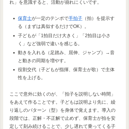
れ」を意識すると、活動が崩れにくいです。
保育士
が一定のテンポで
手拍子
（拍）を提示す
る（まずは真似するだけでOK）。
子どもが「1拍目だけ大きく」「2拍目は小さ
く」など強弱で違いを感じる。
動きを入れる（足踏み、屈伸、ジャンプ）→音
と動きの同期を増やす。
役割交代（子どもが指揮、保育士が歌）で主体
性を上げる。
ここで意外に効くのが、「拍子を説明しない時間」
をあえて作ることです。子どもは説明より先に、繰
り返しのパターン（型）を身体で覚えます。導入の
段階では、正解・不正解で止めず、保育士が拍を安
定して刻み続けることで、少し遅れて乗ってくる子