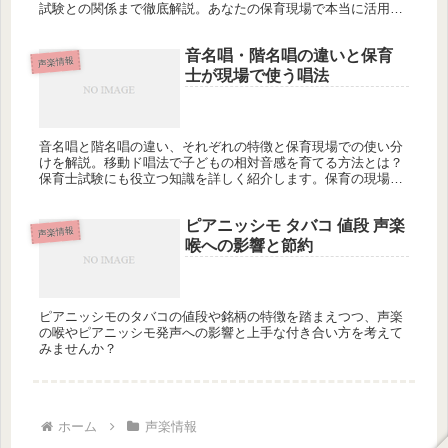
試験との関係まで徹底解説。あなたの保育現場で本当に活用で
きていますか？
音名唱・階名唱の違いと保育
声楽情報
士が現場で使う唱法
音名唱と階名唱の違い、それぞれの特徴と保育現場での使い分
けを解説。移動ド唱法で子どもの相対音感を育てる方法とは？
保育士試験にも役立つ知識を詳しく紹介します。保育の現場で
どちらをどう活かせばいいのでしょうか？
ピアニッシモ タバコ 値段 声楽
声楽情報
喉への影響と節約
ピアニッシモのタバコの値段や銘柄の特徴を踏まえつつ、声楽
の喉やピアニッシモ発声への影響と上手な付き合い方を考えて
みませんか？
ホーム
声楽情報