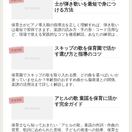
士が弾き歌いを最短で身につ
ける方法
保育士がピアノ導入期の指導法を正しく理解すれば、弾き歌い
は最短で習得できます。楽譜の読み方・手の形・コード活用な
ど、現場で使える実践的なコツを徹底解説。あなたの練習は本
当に正しい順番で進んでいますか？
スキップの歌を保育園で活か
声楽情報
す選び方と指導のコツ
保育園でスキップの歌を取り入れる際、どの曲を選べばいいか
迷っていませんか？年齢別のおすすめ曲から脳発達との関係、
楽譜の活用法まで詳しく解説します。
アヒルの歌 童謡を保育に活か
声楽情報
す完全ガイド
保育士なら知っておきたい「アヒルの歌」童謡の作詞・作曲の
背景、歌詞に込められた意味、子どもの発達への効果、保育士