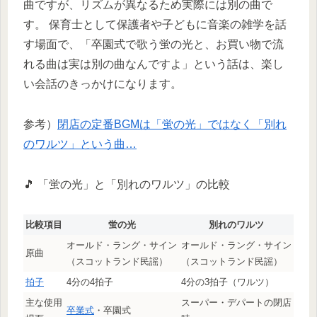
曲ですが、リズムが異なるため実際には別の曲で
す。 保育士として保護者や子どもに音楽の雑学を話
す場面で、「卒園式で歌う蛍の光と、お買い物で流
れる曲は実は別の曲なんですよ」という話は、楽し
い会話のきっかけになります。
参考）
閉店の定番BGMは「蛍の光」ではなく「別れ
のワルツ」という曲…
🎵 「蛍の光」と「別れのワルツ」の比較
比較項目
蛍の光
別れのワルツ
オールド・ラング・サイン
オールド・ラング・サイン
原曲
（スコットランド民謡）
（スコットランド民謡）
拍子
4分の4拍子
4分の3拍子（ワルツ）
主な使用
スーパー・デパートの閉店
卒業式
・卒園式