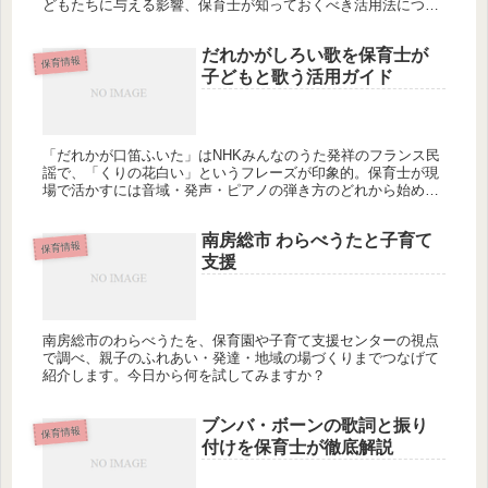
どもたちに与える影響、保育士が知っておくべき活用法につい
て詳しく解説します。あなたの保育に取り入れられる曲はどれ
でしょうか？
だれかがしろい歌を保育士が
保育情報
子どもと歌う活用ガイド
「だれかが口笛ふいた」はNHKみんなのうた発祥のフランス民
謡で、「くりの花白い」というフレーズが印象的。保育士が現
場で活かすには音域・発声・ピアノの弾き方のどれから始める
べきか？
南房総市 わらべうたと子育て
保育情報
支援
南房総市のわらべうたを、保育園や子育て支援センターの視点
で調べ、親子のふれあい・発達・地域の場づくりまでつなげて
紹介します。今日から何を試してみますか？
ブンバ・ボーンの歌詞と振り
保育情報
付けを保育士が徹底解説