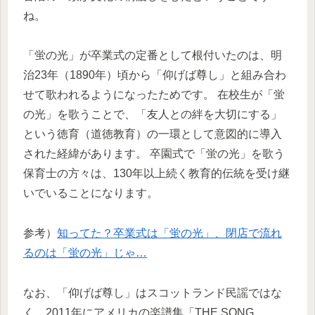
ね。
「蛍の光」が卒業式の定番として根付いたのは、明
治23年（1890年）頃から「仰げば尊し」と組み合わ
せて歌われるようになったためです。 在校生が「蛍
の光」を歌うことで、「友人との絆を大切にする」
という徳育（道徳教育）の一環として意図的に導入
された経緯があります。 卒園式で「蛍の光」を歌う
保育士の方々は、130年以上続く教育的伝統を受け継
いでいることになります。
参考）
知ってた？卒業式は「蛍の光」、閉店で流れ
るのは「蛍の光」じゃ…
なお、「仰げば尊し」はスコットランド民謡ではな
く、2011年にアメリカの楽譜集「THE SONG