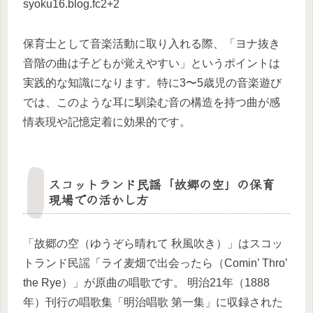
syoku16.blog.fc2+2
保育士として音楽活動に取り入れる際、「ヨナ抜き
音階の曲は子どもが覚えやすい」というポイントは
実践的な知識になります。特に3〜5歳児の音楽遊び
では、このような耳に馴染む音の構造を持つ曲が感
情表現や記憶定着に効果的です。
スコットランド民謡「故郷の空」の保育
現場での活かし方
「故郷の空（ゆうぞら晴れて 秋風吹き）」はスコッ
トランド民謡「ライ麦畑で出会ったら（Comin’ Thro’
the Rye）」が原曲の唱歌です。 明治21年（1888
年）刊行の唱歌集「明治唱歌 第一集」に収録された