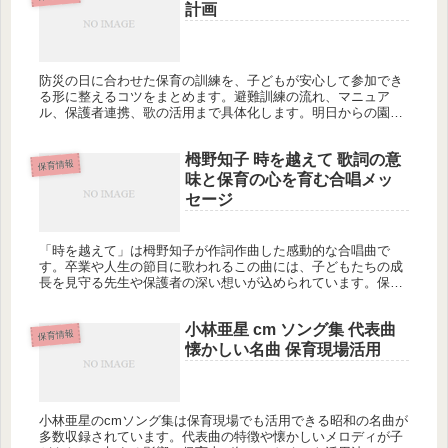
計画
防災の日に合わせた保育の訓練を、子どもが安心して参加でき
る形に整えるコツをまとめます。避難訓練の流れ、マニュア
ル、保護者連携、歌の活用まで具体化します。明日からの園内
共有に落とし込みませんか？
栂野知子 時を越えて 歌詞の意
保育情報
味と保育の心を育む合唱メッ
セージ
「時を越えて」は栂野知子が作詞作曲した感動的な合唱曲で
す。卒業や人生の節目に歌われるこの曲には、子どもたちの成
長を見守る先生や保護者の深い想いが込められています。保育
士として子どもたちに伝えたいメッセージを、この歌詞からど
う読み取れるでしょうか？
小林亜星 cm ソング集 代表曲
保育情報
懐かしい名曲 保育現場活用
小林亜星のcmソング集は保育現場でも活用できる昭和の名曲が
多数収録されています。代表曲の特徴や懐かしいメロディが子