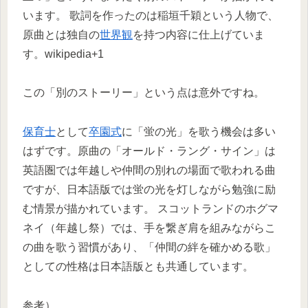
います。 歌詞を作ったのは稲垣千穎という人物で、
原曲とは独自の
世界観
を持つ内容に仕上げていま
す。wikipedia+1
この「別のストーリー」という点は意外ですね。
保育士
として
卒園式
に「蛍の光」を歌う機会は多い
はずです。原曲の「オールド・ラング・サイン」は
英語圏では年越しや仲間の別れの場面で歌われる曲
ですが、日本語版では蛍の光を灯しながら勉強に励
む情景が描かれています。 スコットランドのホグマ
ネイ（年越し祭）では、手を繋ぎ肩を組みながらこ
の曲を歌う習慣があり、「仲間の絆を確かめる歌」
としての性格は日本語版とも共通しています。
参考）