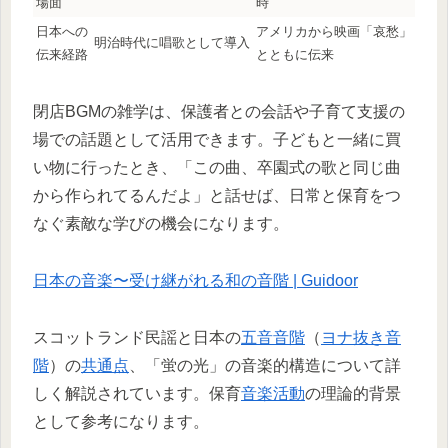
場面
時
日本への
アメリカから映画「哀愁」
明治時代に唱歌として導入
伝来経路
とともに伝来
閉店BGMの雑学は、保護者との会話や子育て支援の
場での話題として活用できます。子どもと一緒に買
い物に行ったとき、「この曲、卒園式の歌と同じ曲
から作られてるんだよ」と話せば、日常と保育をつ
なぐ素敵な学びの機会になります。
日本の音楽〜受け継がれる和の音階 | Guidoor
スコットランド民謡と日本の
五音音階
（
ヨナ抜き音
階
）の
共通点
、「蛍の光」の音楽的構造について詳
しく解説されています。保育
音楽活動
の理論的背景
として参考になります。