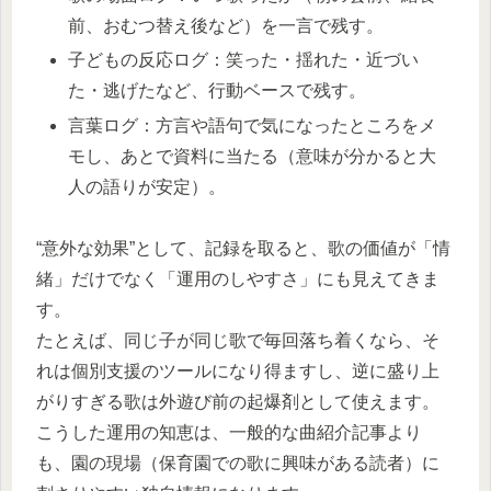
前、おむつ替え後など）を一言で残す。​
子どもの反応ログ：笑った・揺れた・近づい
た・逃げたなど、行動ベースで残す。​
言葉ログ：方言や語句で気になったところをメ
モし、あとで資料に当たる（意味が分かると大
人の語りが安定）。​
“意外な効果”として、記録を取ると、歌の価値が「情
緒」だけでなく「運用のしやすさ」にも見えてきま
す。​
たとえば、同じ子が同じ歌で毎回落ち着くなら、そ
れは個別支援のツールになり得ますし、逆に盛り上
がりすぎる歌は外遊び前の起爆剤として使えます。​
こうした運用の知恵は、一般的な曲紹介記事より
も、園の現場（保育園での歌に興味がある読者）に