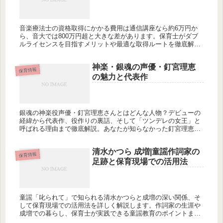
音楽療法士の資格取得にかかる費用は通信講座なら約6万円か
ら、音大では800万円超と大きな差があります。保育士がダブ
ルライセンスを目指すメリットや最適な取得ルートを徹底解
説。どのルートがあなたに合う？
神楽・銀魂の声優・釘宮理恵
保育情報
の魅力と代表作
銀魂の神楽役声優・釘宮理恵さんとはどんな人物？デビューの
経緯から代表作、役作りの裏話、そして「ツンデレの女王」と
呼ばれる理由まで徹底解説。あなたが知らなかった釘宮理恵さ
んの意外な素顔とは？
清水かつら 成増|童謡作詞家の
保育情報
足跡と保育現場での活用法
童謡「叱られて」で知られる清水かつらと成増の深い関係、そ
して保育現場での活用法を詳しく解説します。作詞家の生涯や
成増での暮らし、保育士が実践できる童謡教育のポイントまで
網羅的にご紹介。清水かつらの作品を通して、子どもの感性を