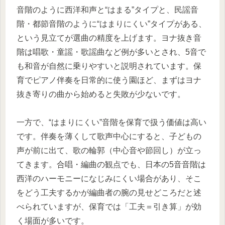
音階のように西洋和声と“はまる”タイプと、民謡音
階・都節音階のように“はまりにくい”タイプがある、
という見立てが選曲の精度を上げます。ヨナ抜き音
階は唱歌・童謡・歌謡曲など例が多いとされ、5音で
も和音が自然に乗りやすいと説明されています。保
育でピアノ伴奏を日常的に使う園ほど、まずはヨナ
抜き寄りの曲から始めると失敗が少ないです。
一方で、“はまりにくい”音階を保育で扱う価値は高い
です。伴奏を薄くして歌声中心にすると、子どもの
声が前に出て、歌の輪郭（中心音や節回し）が立っ
てきます。合唱・編曲の観点でも、日本の5音音階は
西洋のハーモニーになじみにくい場合があり、そこ
をどう工夫するかが編曲者の腕の見せどころだと述
べられていますが、保育では「工夫＝引き算」が効
く場面が多いです。