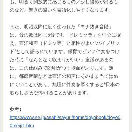
も、明るく開放的に感じるもの／少し陰影が出るも
のなど、響きの違いを言語化しやすくなります。
また、明治以降に広く使われた「ヨナ抜き音階」
は、音の数は同じ5音でも「ドレミソラ」を中心に据
え、西洋和声（ドミソ等）と相性がよい“ハイブリッ
ド”として語られています。保育でピアノ伴奏をつけ
た時に「なんとなく収まりがいい」童謡があるの
は、この仕組みで説明がつく場面があります。逆
に、都節音階などは西洋の和声にそのまま当てはめ
にくいことがあり、無理に伴奏を厚くすると“日本の
歌らしさ”がぼやけることがあります。
参考）
https://www.ne.jp/asahi/sayuri/home/doyobook/doyo0
0meiji1.htm