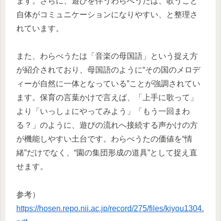
ます。さらに、遊びを伴うわらべうたは、歌うこと
自体がコミュニケーションになりやすい、と整理さ
れています。
また、わらべうたは「音楽の母国語」という捉え方
が紹介されており、母国語のように“その国のメロデ
ィーが自然に一体となっている”ことが強調されてい
ます。保育の言葉かけで言えば、「上手に歌って」
より「いっしょにやってみよう」「もう一回まわ
る？」のように、遊びの流れへ接続する声かけの方
が機能しやすい土台です。わらべうたの価値を“情
緒”だけでなく、“園の集団形成の道具”として捉え直
せます。
参考）
https://hosen.repo.nii.ac.jp/record/275/files/kiyou1304.