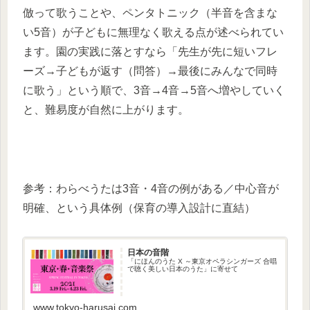
倣って歌うことや、ペンタトニック（半音を含まな
い5音）が子どもに無理なく歌える点が述べられてい
ます。園の実践に落とすなら「先生が先に短いフレ
ーズ→子どもが返す（問答）→最後にみんなで同時
に歌う」という順で、3音→4音→5音へ増やしていく
と、難易度が自然に上がります。
参考：わらべうたは3音・4音の例がある／中心音が
明確、という具体例（保育の導入設計に直結）
日本の音階
「にほんのうた X ～東京オペラシンガーズ 合唱
で聴く美しい日本のうた」に寄せて
www.tokyo-harusai.com