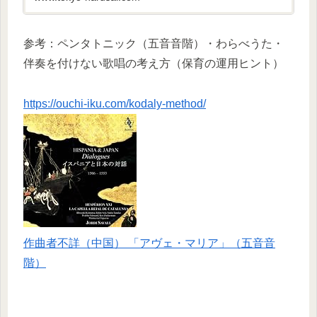
参考：ペンタトニック（五音音階）・わらべうた・
伴奏を付けない歌唱の考え方（保育の運用ヒント）
https://ouchi-iku.com/kodaly-method/
作曲者不詳（中国） 「アヴェ・マリア」（五音音
階）