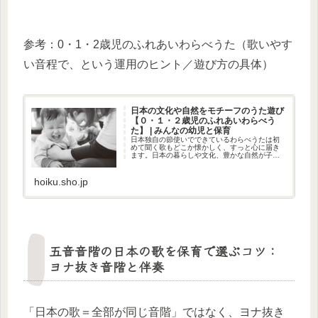
参考：0・1・2歳児のふれあいわらべうた（歌いやす
い音程で、という運用のヒント／遊び方の具体）
日本の文化や自然をモチーフのうた遊び
【０・１・２歳児のふれあいわらべう
た】 | みんなの幼児と保育
日本独自の節使いでできているわらべうたは初
めて聞く歌もどこか懐かしく、すっと心に届き
ます。日本の暮らしや文化、豊かな自然が子ど
もの視線で歌われ、長く遊び継がれてきたわら
べうたを、遊んでみましょう。 ★メロディーの
参考に楽譜をつけていますが、...
hoiku.sho.jp
五音音階の日本の歌を保育で選ぶコツ：
ヨナ抜き音階と伴奏
「日本の歌＝全部が同じ音階」ではなく、ヨナ抜き