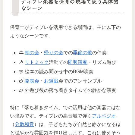
ティプレ楽器を保育の現場で使う具体的
なシーン
保育士がティプレを活用できる場面は、主に以下の
ようなシーンです。
🌅
朝の会
・
帰りの会
での
季節の歌
の伴奏
🎶
リトミック
活動での
即興演奏
・リズム遊び
📖 絵本の読み聞かせ中のBGM演奏
🎪
発表会
・
お遊戯
会でのアンサンブル
🌿 外遊び後の落ち着きタイムでの静かな演奏
特に「落ち着きタイム」での活用は他の楽器にはな
い強みです。ティプレの高音域で弾く
アルペジオ
（
分散和音
）は、子どもたちが自然と静かになるほ
ど穏やかな雰囲気を作り出します。これは使えそう