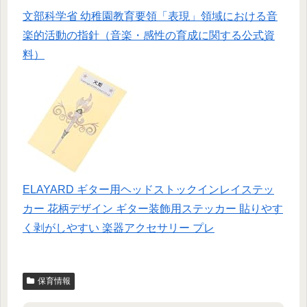
文部科学省 幼稚園教育要領「表現」領域における音
楽的活動の指針（音楽・感性の育成に関する公式資
料）
ELAYARD ギター用ヘッドストックインレイステッ
カー 花柄デザイン ギター装飾用ステッカー 貼りやす
く剥がしやすい 楽器アクセサリー プレ
保育情報