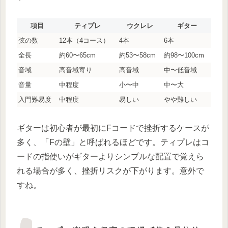
項目
ティプレ
ウクレレ
ギター
弦の数
12本（4コース）
4本
6本
全長
約60〜65cm
約53〜58cm
約98〜100cm
音域
高音域寄り
高音域
中〜低音域
音量
中程度
小〜中
中〜大
入門難易度
中程度
易しい
やや難しい
ギターは初心者が最初にFコードで挫折するケースが
多く、「Fの壁」と呼ばれるほどです。ティプレはコ
ードの指使いがギターよりシンプルな配置で覚えら
れる場合が多く、挫折リスクが下がります。意外で
すね。