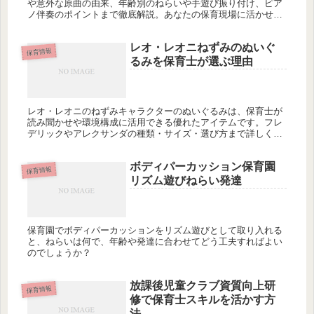
や意外な原曲の由来、年齢別のねらいや手遊び振り付け、ピア
ノ伴奏のポイントまで徹底解説。あなたの保育現場に活かせる
ヒントが詰まっています。春の季節にどう使いこなしますか？
レオ・レオニねずみのぬいぐ
保育情報
るみを保育士が選ぶ理由
レオ・レオニのねずみキャラクターのぬいぐるみは、保育士が
読み聞かせや環境構成に活用できる優れたアイテムです。フレ
デリックやアレクサンダの種類・サイズ・選び方まで詳しく解
説。あなたの保育室に合う一体はどれでしょうか？
ボディパーカッション保育園
保育情報
リズム遊びねらい発達
保育園でボディパーカッションをリズム遊びとして取り入れる
と、ねらいは何で、年齢や発達に合わせてどう工夫すればよい
のでしょうか？
放課後児童クラブ資質向上研
保育情報
修で保育士スキルを活かす方
法