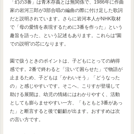
「幻の3番」は青木存義とは無関係で、1986年に作曲
家の岩河三郎が3部合唱の編曲の際に付け足した歌詞
だと説明されています。さらに岩河本人がNHK取材
で「母の愛情を表現するために3番を作った」という
趣旨を語った、という記述もあります。これらは“園
での説明”の芯になります。
園で扱うときのポイントは、子どもにとっての納得
感です。2番で終わると「泣いて困らせた」で物語が
止まるため、子どもは「かわいそう」「どうなった
の」と感じやすいです。そこへ、こりすが登場して
助ける展開は、幼児の情緒にはわかりやすく、活動
としても膨らませやすい一方、「もともと3番があっ
た」と断言すると後で齟齬が出ます。おすすめは次
の言い方です。