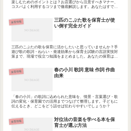
楽しむためのポイントとは？お店選びから注意すべきマナー、
コスパよく利用するコツまで徹底解説します。あなたはすでに
損していませんか？
三匹のこぶた歌を保育士が使
保育情報
い倒す完全ガイド
三匹のこぶたの歌を保育に活かしたいと思っていませんか？手
遊び歌の歌詞・ねらい・発達効果から保育士試験の言語実技対
策まで、現場で役立つ知識をまとめました。あなたの保育はも
っと深められるかもしれません。
春の小川 歌詞 意味 作詞 作曲
保育情報
由来
「春の小川」の歌詞に込められた意味を、情景・言葉選び・歌
詞の変化・保育園での活用までつなげて整理します。子どもに
伝えるとき、どこをどう話せば伝わりやすいでしょうか？
対位法の音楽を学べる本を保
保育情報
育士が選ぶ方法