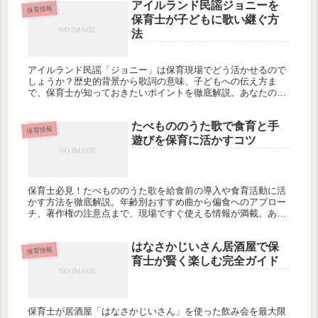
アイルランド民謡ジョニーを
保育情報
保育士が子どもに歌い継ぐ方
法
アイルランド民謡「ジョニー」は保育現場でどう活かせるので
しょうか？歴史的背景から歌詞の意味、子どもへの伝え方ま
で、保育士が知っておきたいポイントを徹底解説。あなたの保
育に新しい風を吹き込むヒントが見つかるかもしれません。
たべもののうた歌で食育と手
保育情報
遊びを保育に活かすコツ
保育士必見！たべもののうた歌を給食前の導入や食育活動に活
かす方法を徹底解説。年齢別おすすめ曲から偏食へのアプロー
チ、著作権の注意点まで、現場ですぐ使える情報が満載。あな
たの保育に役立つ活用術とは？
はなさかじいさん居酒屋で保
保育情報
育士が賢く楽しむ完全ガイド
保育士が居酒屋「はなさかじいさん」を使った飲み会を最大限