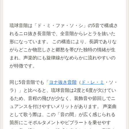
琉球音階は「ド・ミ・ファ・ソ・シ」の5音で構成さ
れるニロ抜き長音階で、全音階からレとラを抜いた
形になっています。 この構造により、長調でありな
がらどこか物悲しさと郷愁を帯びた独特の情緒が生
まれ、声楽的にも旋律線がなめらかに流れやすいの
が特徴です。
同じ5音音階でも「
ヨナ抜き音階
（
ド・レ・ミ
・ソ・
ラ）」と比べると、琉球音階は2度と6度が欠けてい
るため、音程の飛びが少なく、装飾音や節回しでニ
ュアンスを付けやすいメリットがあります。 声楽曲
として歌う際は、この「音の間」が広く感じられる
箇所にこそポルタメントやビブラートを乗せやす