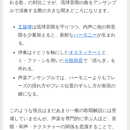
れる歌」の対比こそが、琉球音階の曲をアンサンブ
ルで演奏する際の大きな聞きどころになります。
主旋律
は琉球音階を守りつつ、内声に他の和音
階を少量加えると、新鮮な
ハーモニー
が生まれ
る。
伴奏はドとソを軸にした
オスティナート
と、
ミ・ファ・シを用いた
分散和音
で「揺らぎ」を
作れる。
声楽アンサンブルでは、ハーモニーよりもフレ
ーズの揺れ方やブレス位置のずらし方が表現の
鍵になる。
このような視点はまだあまり一般の歌唱解説には登
場していませんが、声楽を専門的に学ぶ人ほど、音
階・和声・テクスチャーの関係を意識することで、