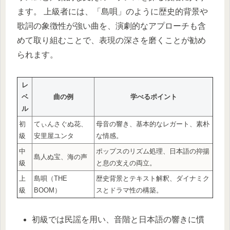
ます。 上級者には、「島唄」のように歴史的背景や
歌詞の象徴性が強い曲を、演劇的なアプローチも含
めて取り組むことで、表現の深さを磨くことが勧め
られます。
レ
ベ
曲の例
学べるポイント
ル
初
てぃんさぐぬ花、
母音の響き、基本的なレガート、素朴
級
安里屋ユンタ
な情感。
中
ポップスのリズム処理、日本語の抑揚
島人ぬ宝、海の声
級
と息の支えの両立。
上
島唄（THE
歴史背景とテキスト解釈、ダイナミク
級
BOOM）
スとドラマ性の構築。
初級では民謡を用い、音階と日本語の響きに慣