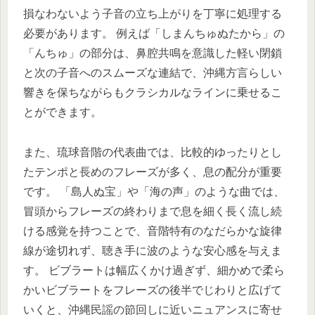
損なわないよう子音の立ち上がりを丁寧に処理する
必要があります。 例えば「しまんちゅぬたから」の
「んちゅ」の部分は、鼻腔共鳴を意識した軽い閉鎖
と次の子音へのスムーズな連結で、沖縄方言らしい
響きを保ちながらもクラシカルなラインに乗せるこ
とができます。
また、琉球音階の代表曲では、比較的ゆったりとし
たテンポと長めのフレーズが多く、息の配分が重要
です。 「島人ぬ宝」や「海の声」のような曲では、
冒頭からフレーズの終わりまで息を細く長く流し続
ける感覚を持つことで、音階特有のなだらかな旋律
線が途切れず、聴き手に波のような安心感を与えま
す。 ビブラートは幅広くかけ過ぎず、細かめで柔ら
かいビブラートをフレーズの後半でじわりと広げて
いくと、沖縄民謡の節回しに近いニュアンスに寄せ