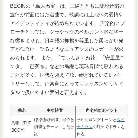
BEGINの「島人ぬ宝」は、三線とともに琉球音階の
旋律が前面に出た名曲で、歌詞には土地への愛情や
アイデンティティが込められています。 声楽的アプ
ローチとしては、クラシックのベルカント的な均一
な響きよりも、日本語の抑揚を尊重した柔らかい発
声が似合い、語るようなニュアンスのレガートが求
められます。 また、「てぃんさぐぬ花」「安里屋ユ
ンタ」「芭蕉布」などの民謡も琉球音階で歌われる
ことが多く、世代を超えて歌い継がれているレパー
トリーとして、声楽家にとってもレッスンやリサイ
タルで扱いやすい素材と言えます。
曲名
主な特徴
声楽的なポイント
ほぼ琉球音階、戦争と
サビのロングトーンと
ダイ
島唄（THE
鎮魂をテーマにした歌
ナミクス
の対比でドラマを
BOOM）
詞。
作る。