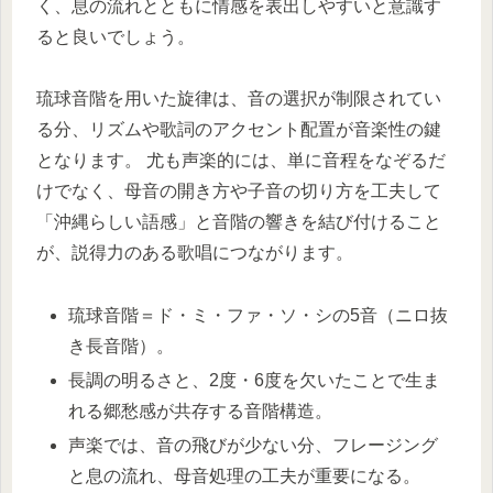
く、息の流れとともに情感を表出しやすいと意識す
ると良いでしょう。
琉球音階を用いた旋律は、音の選択が制限されてい
る分、リズムや歌詞のアクセント配置が音楽性の鍵
となります。 尤も声楽的には、単に音程をなぞるだ
けでなく、母音の開き方や子音の切り方を工夫して
「沖縄らしい語感」と音階の響きを結び付けること
が、説得力のある歌唱につながります。
琉球音階＝ド・ミ・ファ・ソ・シの5音（ニロ抜
き長音階）。
長調の明るさと、2度・6度を欠いたことで生ま
れる郷愁感が共存する音階構造。
声楽では、音の飛びが少ない分、フレージング
と息の流れ、母音処理の工夫が重要になる。