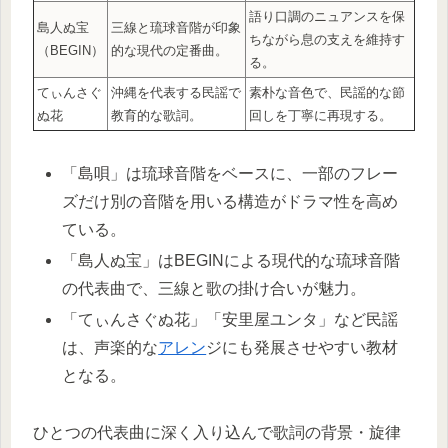
語り口調のニュアンスを保
島人ぬ宝
三線と琉球音階が印象
ちながら息の支えを維持す
（BEGIN）
的な現代の定番曲。
る。
てぃんさぐ
沖縄を代表する民謡で
素朴な音色で、民謡的な節
ぬ花
教育的な歌詞。
回しを丁寧に再現する。
「島唄」は琉球音階をベースに、一部のフレー
ズだけ別の音階を用いる構造がドラマ性を高め
ている。
「島人ぬ宝」はBEGINによる現代的な琉球音階
の代表曲で、三線と歌の掛け合いが魅力。
「てぃんさぐぬ花」「安里屋ユンタ」など民謡
は、声楽的な
アレン
ジにも発展させやすい教材
となる。
ひとつの代表曲に深く入り込んで歌詞の背景・旋律