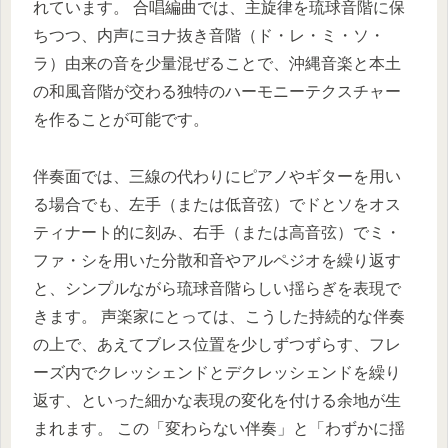
れています。 合唱編曲では、主旋律を琉球音階に保
ちつつ、内声にヨナ抜き音階（ド・レ・ミ・ソ・
ラ）由来の音を少量混ぜることで、沖縄音楽と本土
の和風音階が交わる独特のハーモニーテクスチャー
を作ることが可能です。
伴奏面では、三線の代わりにピアノやギターを用い
る場合でも、左手（または低音弦）でドとソをオス
ティナート的に刻み、右手（または高音弦）でミ・
ファ・シを用いた分散和音やアルペジオを繰り返す
と、シンプルながら琉球音階らしい揺らぎを表現で
きます。 声楽家にとっては、こうした持続的な伴奏
の上で、あえてブレス位置を少しずつずらす、フレ
ーズ内でクレッシェンドとデクレッシェンドを繰り
返す、といった細かな表現の変化を付ける余地が生
まれます。 この「変わらない伴奏」と「わずかに揺