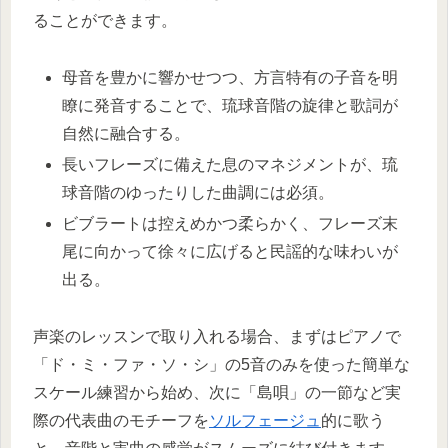
ることができます。
母音を豊かに響かせつつ、方言特有の子音を明
瞭に発音することで、琉球音階の旋律と歌詞が
自然に融合する。
長いフレーズに備えた息のマネジメントが、琉
球音階のゆったりした曲調には必須。
ビブラートは控えめかつ柔らかく、フレーズ末
尾に向かって徐々に広げると民謡的な味わいが
出る。
声楽のレッスンで取り入れる場合、まずはピアノで
「ド・ミ・ファ・ソ・シ」の5音のみを使った簡単な
スケール練習から始め、次に「島唄」の一節など実
際の代表曲のモチーフを
ソルフェージュ
的に歌う