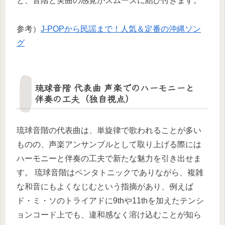
と、音階と実曲の感覚がスムーズに結び付きます。
参考）
J-POPから民謡まで！人気＆定番の沖縄ソン
グ
琉球音階 代表曲 声楽でのハーモニーと
伴奏の工夫（独自視点）
琉球音階の代表曲は、単旋律で歌われることが多い
ものの、声楽アンサンブルとして取り上げる際には
ハーモニーと伴奏の工夫で新たな魅力を引き出せま
す。 琉球音階はペンタトニックでありながら、複雑
な和音にもよくなじむという指摘があり、例えば
ド・ミ・ソのトライアドに9thや11thを加えたテンシ
ョンコード上でも、違和感なく溶け込むことが知ら