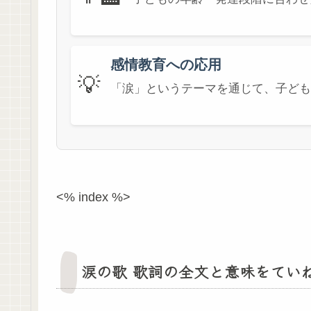
感情教育への応用
💡
「涙」というテーマを通じて、子ども
<% index %>
涙の歌 歌詞の全文と意味をてい