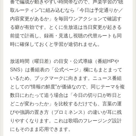
番で編成が動きやすい時間帯なので、声楽学習の“聴
取ルーティン”に組み込むなら「今日は予定通りか／
内容変更があるか」を毎回ワンアクションで確認す
る癖が有効です。とくに生放送は当日変更が起きる
前提で計画し、録画・見逃し視聴の代替ルートも同
時に確保しておくと学習が途切れません。
放送時間（曜日差）の目安・公式導線（番組HPや
SNS）は番組表の「公式ページ」欄にもまとまって
いるため、ブックマークに向きます。ニュース番組
としての“情報の鮮度”が価値なので、同じテーマを複
数日にわたって追う場合は「今日の切り口が昨日と
どこが変わったか」を比較するだけでも、言葉の運
びや強調の置き方（プロミネンス）の違いが耳に残
りやすくなります。これは歌唱のフレージング設計
にもそのまま応用できます。