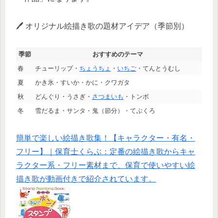
🖊️ オリジナル絵描き歌の題材アイデア（季節別）
季節
おすすめのテーマ
春
チューリップ・
ちょうちょ
・
いちご
・てんとうむし
夏
かき氷・すいか・かに・クワガタ
秋
どんぐり・うさぎ・
さつまいも
・トンボ
冬
雪だるま・サンタ・鬼（節分）・てぶくろ
簡単で楽しい絵描き歌集！【キャラクター・有名・
フリー】｜保育士くらぶ：定番の絵描き歌からキャ
ラクター系・フリー素材まで、保育で使いやすい絵
描き歌が動画付きで紹介されています。