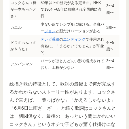
コックさん（棒
50年以上の歴史がある定番曲。NHK
3〜4
が一本あったと
で1964〜65年に放映され全国的に流
歳〜
さ）
行
少ない線でシンプルに描ける。全身バ
カエル
3歳〜
ー
ジョン
と顔だけバージョンがある
テレビ番組
の
エンディング
で使用され
ドラえもん（え
4〜5
有名に。「まるかいてちょん」が印象
かきうた）
歳〜
的
パーツがほとんど丸い形で構成されて
3〜4
アンパンマン
おり、工程が少ない
歳〜
絵描き歌の特徴として、歌詞の最後まで何が完成す
るかわからないストーリー性があります。コックさ
んで言えば、「葉っぱかな」「かえるじゃないよ」
「6月6日に雨ざーざー」と続く歌詞はコックさんと
は一切関係なく、最後の「あっという間にかわいい
コックさん」というオチで子どもが驚く仕掛けにな