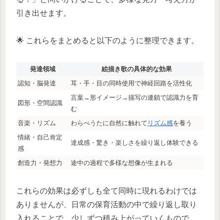
引き出せます。
🌟 これらをまとめると以下のように整理できます。
発達領域
絵描き歌の具体的な効果
認知・脳発達
耳・手・目の同時使用で神経回路を活性化
言葉→形イメージ→描写の連鎖で認識力を育
図形・空間認識
む
音楽・リズム
わらべうたに自然に触れて
リズム感
を養う
情緒・自己肯定
達成感・驚き・楽しさを繰り返し体験できる
感
創造力・発想力
途中の過程で多様な想像が生まれる
これらの効果は必ずしも全て同時に現れるわけでは
ありませんが、日常の保育活動の中で繰り返し取り
入れることで、少しずつ積み上がっていくもので