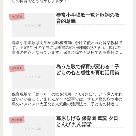
らの保育でどう活かしますか？
尋常小学唱歌一覧と歌詞の教
保育情報
育的意義
尋常小学唱歌は明治から昭和初期にかけて使われた音楽教材で
す。全6学年分の楽曲には季節の歌や愛国歌が含まれ、現代の
童謡の原点となっています。保育現場でも活用できる唱歌には
どのようなものがあるのでしょうか？
島うた歌で保育が変わる！子
保育情報
どもの心と感性を育む活用術
保育現場で「島うた」の歌を活用したいけれど、どう導入すれ
ばいいか迷っていませんか？本記事では、サモア島の歌や南の
島のハメハメハ大王など人気曲の活用法と、子どもの発達に与
える効果を詳しく解説します。
葛原しげる 保育園 童謡 夕日
保育情報
とんび たんぽぽ