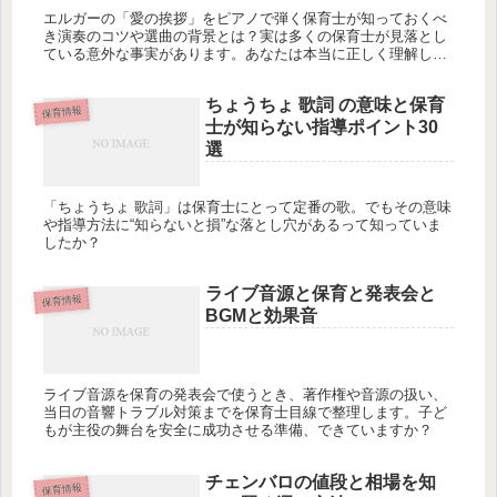
エルガーの「愛の挨拶」をピアノで弾く保育士が知っておくべ
き演奏のコツや選曲の背景とは？実は多くの保育士が見落とし
ている意外な事実があります。あなたは本当に正しく理解して
いますか？
ちょうちょ 歌詞 の意味と保育
保育情報
士が知らない指導ポイント30
選
「ちょうちょ 歌詞」は保育士にとって定番の歌。でもその意味
や指導方法に“知らないと損”な落とし穴があるって知っていま
したか？
ライブ音源と保育と発表会と
保育情報
BGMと効果音
ライブ音源を保育の発表会で使うとき、著作権や音源の扱い、
当日の音響トラブル対策までを保育士目線で整理します。子ど
もが主役の舞台を安全に成功させる準備、できていますか？
チェンバロの値段と相場を知
保育情報