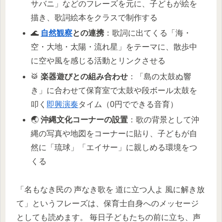
サバニ」などのフレーズを元に、子どもが絵を
描き、歌詞絵本をクラスで制作する
🌊
自然観察
との連携
：歌詞に出てくる「海・
空・大地・太陽・流れ星」をテーマに、散歩中
に空や風を感じる活動とリンクさせる
🥁
楽器遊びとの組み合わせ
：「島の太鼓ぬ響
き」に合わせて保育室で太鼓や段ボール太鼓を
叩く
即興演奏
タイム（0円でできる音育）
🌏
沖縄文化コーナーの設置
：歌の背景として沖
縄の写真や地図をコーナーに貼り、子どもが自
然に「琉球」「エイサー」に親しめる環境をつ
くる
「名もなき民の 声なき歌を 道に立つ人よ 風に解き放
て」というフレーズは、保育士自身へのメッセージ
としても読めます。 毎日子どもたちの前に立ち、声