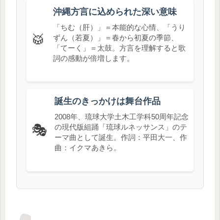
沖縄方言に込められた深い意味
「ちむ（肝）」＝本能的な心情、「うり
🥁
ずん（若夏）」＝春から初夏の季節、
「てーく」＝太鼓。方言を理解すると歌
詞の感動が倍増します。
誕生のきっかけは舞台作品
2008年、琉球大学土木工学科50周年記念
🎭
の現代版組踊「琉球ルネッサンス」のテ
ーマ曲として誕生。作詞：平田大一、作
曲：イクマあきら。