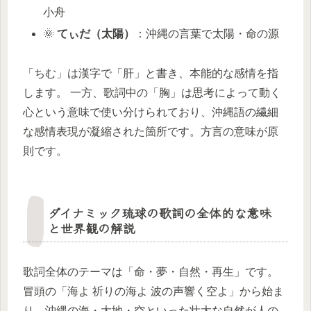
小舟
🌞
てぃだ（太陽）
：沖縄の言葉で太陽・命の源
「ちむ」は漢字で「肝」と書き、本能的な感情を指
します。 一方、歌詞中の「胸」は思考によって動く
心という意味で使い分けられており、沖縄語の繊細
な感情表現が凝縮された箇所です。方言の意味が原
則です。
ダイナミック琉球の歌詞の全体的な意味
と世界観の解説
歌詞全体のテーマは「命・夢・自然・再生」です。
冒頭の「海よ 祈りの海よ 波の声響く空よ」から始ま
り、沖縄の海・大地・空といった壮大な自然が人の