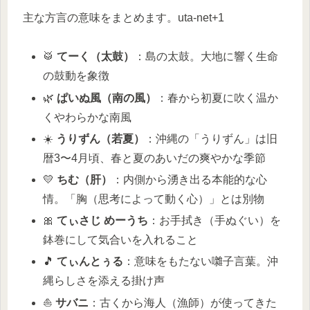
主な方言の意味をまとめます。uta-net+1
🥁
てーく（太鼓）
：島の太鼓。大地に響く生命
の鼓動を象徴
🌿
ぱいぬ風（南の風）
：春から初夏に吹く温か
くやわらかな南風
☀️
うりずん（若夏）
：沖縄の「うりずん」は旧
暦3〜4月頃、春と夏のあいだの爽やかな季節
💛
ちむ（肝）
：内側から湧き出る本能的な心
情。「胸（思考によって動く心）」とは別物
🎀
てぃさじ めーうち
：お手拭き（手ぬぐい）を
鉢巻にして気合いを入れること
🎵
てぃんとぅる
：意味をもたない囃子言葉。沖
縄らしさを添える掛け声
⛵
サバニ
：古くから海人（漁師）が使ってきた