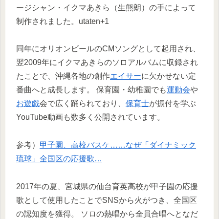
ージシャン・イクマあきら（生熊朗）の手によって
制作されました。utaten+1
同年にオリオンビールのCMソングとして起用され、
翌2009年にイクマあきらのソロアルバムに収録され
たことで、沖縄各地の創作
エイサー
に欠かせない定
番曲へと成長します。 保育園・幼稚園でも
運動会
や
お遊戯
会で広く踊られており、
保育士
が振付を学ぶ
YouTube動画も数多く公開されています。
参考）
甲子園、高校バスケ……なぜ「ダイナミック
琉球」全国区の応援歌…
2017年の夏、宮城県の仙台育英高校が甲子園の応援
歌として使用したことでSNSから火がつき、全国区
の認知度を獲得。 ソロの熱唱から全員合唱へとなだ