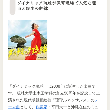
ダイナミック琉球が保育現場で人気な理
由と誕生の経緯
「ダイナミック琉球」は2008年に誕生した楽曲で
す。 琉球大学土木工学科の創立50周年を記念して上
演された現代版組踊絵巻「琉球ルネッサンス」の
テ
ーマ曲
として、
作詞家
・平田大一と沖縄在住のミュ