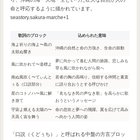
命と呼応するように描かれています。
seastory.sakura-marche+1
歌詞のブロック
込められた意味
海よ祈りの海よ〜島の
沖縄の自然と命の力強さ、生命の鼓動
太鼓ぬ響き
夢に向かって進む人間の旅路。悲しみも
風に吹かれて〜道標よ
罪も風に吹かれながら前へ
南ぬ風吹く〜てぃんと
若者の胸の高鳴り。信頼する仲間と素直
ぅる（口説部分）
に語り合おうとする呼びかけ
星のコトノハ〜風に解
「名もなき民の声なき歌」を高らかに歌
き放て
おうというメッセージ
宇宙よ燃える太陽の〜
命の息吹と夢への飛躍。翼を広げて高み
天高く宙を舞う
へ向かう人間の姿
「口説（くどぅち）」と呼ばれる中盤の方言ブロッ