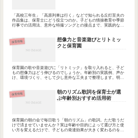
「高校三年生」「高原列車は行く」などで知られる丘灯至夫の
作品集は、保育士にどう役立つのか。子どもの情操教育や季節
行事での活用法、意外な特撮ソングとの接点まで、実践的な視
点で解説します。保育現場で音楽を効果的に使いたい方は必見
ですが、あなたの知らない活用法があるかもしれません。どん
想像力と音楽遊びとリトミッ
な発見があるでしょうか？
保育情報
クと保育園
保育園の歌や音楽遊びに「リトミック」を取り入れると、子ど
もの想像力はどう伸びるのでしょうか。年齢別の実践例、声か
け、環境づくり、そして少し意外な工夫まで整理します。明日
の保育で一つだけ試すなら、どれから始めますか？
朝のリズム歌詞を保育士が選
保育情報
ぶ年齢別おすすめ活用術
保育園の朝の会で毎日歌う「朝のリズム」の歌詞。ただ歌うだ
けで済ませていませんか？実は年齢や目的によって選び方と使
い方を変えるだけで、子どもの発達効果が大きく変わるのをご
存知ですか？