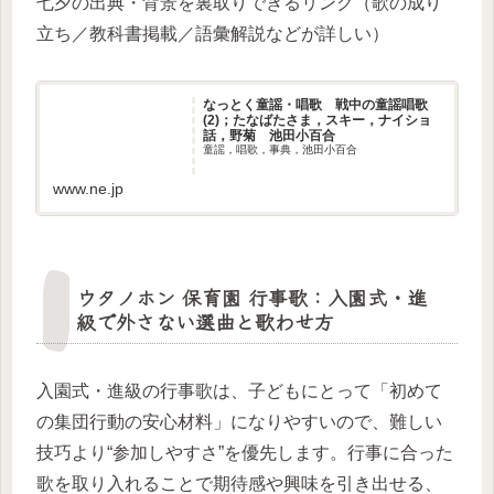
七夕の出典・背景を裏取りできるリンク（歌の成り
立ち／教科書掲載／語彙解説などが詳しい）
なっとく童謡・唱歌 戦中の童謡唱歌
(2)；たなばたさま，スキー，ナイショ
話，野菊 池田小百合
童謡，唱歌，事典，池田小百合
www.ne.jp
ウタノホン 保育園 行事歌：入園式・進
級で外さない選曲と歌わせ方
入園式・進級の行事歌は、子どもにとって「初めて
の集団行動の安心材料」になりやすいので、難しい
技巧より“参加しやすさ”を優先します。行事に合った
歌を取り入れることで期待感や興味を引き出せる、