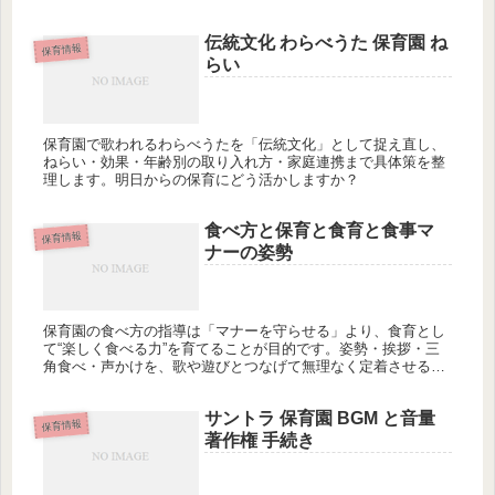
法を知っていますか？
伝統文化 わらべうた 保育園 ね
保育情報
らい
保育園で歌われるわらべうたを「伝統文化」として捉え直し、
ねらい・効果・年齢別の取り入れ方・家庭連携まで具体策を整
理します。明日からの保育にどう活かしますか？
食べ方と保育と食育と食事マ
保育情報
ナーの姿勢
保育園の食べ方の指導は「マナーを守らせる」より、食育とし
て“楽しく食べる力”を育てることが目的です。姿勢・挨拶・三
角食べ・声かけを、歌や遊びとつなげて無理なく定着させる方
法を具体例で整理します。今日から園や家庭で何を変えてみま
すか？
サントラ 保育園 BGM と音量
保育情報
著作権 手続き