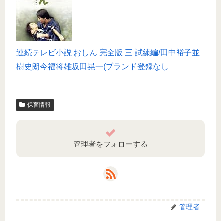
連続テレビ小説 おしん 完全版 三 試練編/田中裕子並
樹史朗今福将雄坂田晃一(ブランド登録なし
保育情報
管理者をフォローする
管理者