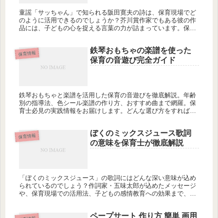
童謡「サッちゃん」で知られる阪田寛夫の詩は、保育現場でど
のように活用できるのでしょうか？芥川賞作家でもある彼の作
品には、子どもの心を捉える言葉の力が詰まっています。保育
士として知っておきたい阪田寛夫の有名な詩と、その背景にあ
る深いメッセージを探ってみませんか？
鉄琴おもちゃの楽譜を使った
保育情報
保育の音遊び完全ガイド
鉄琴おもちゃと楽譜を活用した保育の音遊びを徹底解説。年齢
別の指導法、色シール楽譜の作り方、おすすめ曲まで網羅。保
育士必見の実践情報をお届けします。どんな選び方をすれば子
どもの音感を最大限に伸ばせるでしょうか？
ぼくのミックスジュース歌詞
保育情報
の意味を保育士が徹底解説
「ぼくのミックスジュース」の歌詞にはどんな深い意味が込め
られているのでしょう？作詞家・五味太郎が込めたメッセージ
や、保育現場での活用法、子どもの感情教育への効果まで、保
育士向けに詳しく解説します。保育の引き出しが増えるヒント
が満載ですが、あなたはこの歌の本当の意図を知っています
ペープサート 作り方 簡単 画用
か？