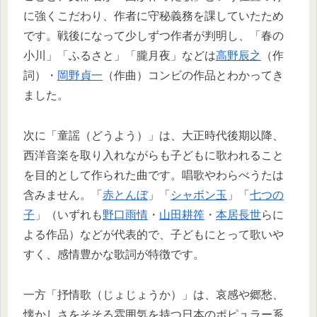
に強くこだわり、作者に守秘義務を課していたため
です。戦後になって少しずつ作者が判明し、「春の
小川」「ふるさと」「朧月夜」などは
高野辰之
（作
詞）・
岡野貞一
（作曲）コンビの作品とわかってき
ました。
次に「童謡（どうよう）」は、大正時代後期以降、
西洋音楽を取り入れながらも子どもに歌われること
を目的として作られた曲です。唱歌やわらべうたは
含みません。「
赤とんぼ
」「
シャボン玉
」「
七つの
子
」（いずれも
野口雨情
・
山田耕筰
・
本居長世
らに
よる作品）などが代表的で、子どもにとって歌いや
すく、感情豊かな歌詞が特徴です。
一方「抒情歌（じょじょうか）」は、哀感や郷愁、
懐かしさをそそる雰囲気を持つ日本のポピュラー系