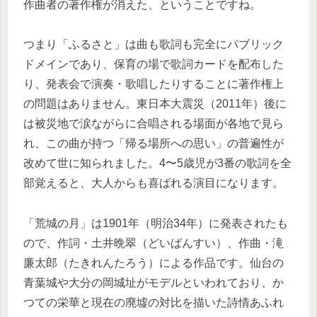
作曲者の著作権が消えた、ということですね。
つまり「ふるさと」は曲も歌詞も完全にパブリック
ドメインであり、保育の場で歌詞カードを配布した
り、発表会で演奏・歌唱したりすることに著作権上
の問題はありません。東日本大震災（2011年）後に
は被災地で涙ながらに合唱される場面が各地で見ら
れ、この曲が持つ「帰る場所への思い」の普遍性が
改めて世に知られました。4〜5歳児が3番の歌詞を全
部覚えると、大人からも喜ばれる演目になります。
「荒城の月」は1901年（明治34年）に発表されたも
ので、作詞・土井晩翠（どいばんすい）、作曲・滝
廉太郎（たきれんたろう）による作品です。仙台の
青葉城や大分の岡城址がモデルといわれており、か
つての栄華と現在の廃墟の対比を描いた詩情あふれ