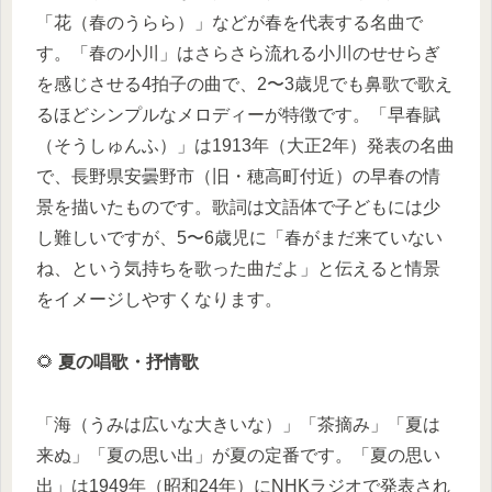
「花（春のうらら）」などが春を代表する名曲で
す。「春の小川」はさらさら流れる小川のせせらぎ
を感じさせる4拍子の曲で、2〜3歳児でも鼻歌で歌え
るほどシンプルなメロディーが特徴です。「早春賦
（そうしゅんふ）」は1913年（大正2年）発表の名曲
で、長野県安曇野市（旧・穂高町付近）の早春の情
景を描いたものです。歌詞は文語体で子どもには少
し難しいですが、5〜6歳児に「春がまだ来ていない
ね、という気持ちを歌った曲だよ」と伝えると情景
をイメージしやすくなります。
🌻
夏の唱歌・抒情歌
「海（うみは広いな大きいな）」「茶摘み」「夏は
来ぬ」「夏の思い出」が夏の定番です。「夏の思い
出」は1949年（昭和24年）にNHKラジオで発表され