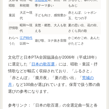
唱歌
和初期
季テーマ多い
もみじ
大正〜現
赤とんぼ、シャボン
童謡
子ども向け、感情豊か
代
玉、七つの子
昭和〜現
哀愁・郷愁、大人も歌
夏の思い出、花の街、
抒情歌
代
える
さくら貝の歌
わらべ
江戸時代
かごめかごめ、あんた
遊び歌、ヨナ抜き音階
うた
以前〜
がたどこさ
文化庁と日本PTA全国協議会が2006年（平成18年）
に選定した「
日本の歌百選
」には、唱歌・童謡・抒
情歌などが幅広く収録されており、「ふるさと」
「赤とんぼ」「朧月夜」「夏の思い出」「
荒城の
月
」など100曲が選ばれています。保育で扱う際の曲
選びの参考になります。
参考リンク：「日本の歌百選」の全選定曲一覧と各