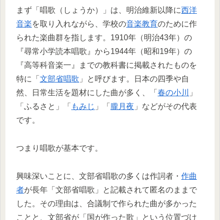
まず「唱歌（しょうか）」は、明治維新以降に
西洋
音楽
を取り入れながら、学校の
音楽教育
のために作
られた楽曲群を指します。1910年（明治43年）の
『尋常小学読本唱歌』から1944年（昭和19年）の
『高等科音楽一』までの教科書に掲載されたものを
特に「
文部省唱歌
」と呼びます。日本の四季や自
然、日常生活を題材にした曲が多く、「
春の小川
」
「ふるさと」「
もみじ
」「
朧月夜
」などがその代表
です。
つまり唱歌が基本です。
興味深いことに、文部省唱歌の多くは作詞者・
作曲
者
が長年「文部省唱歌」と記載されて匿名のままで
した。その理由は、合議制で作られた曲が多かった
ことと、文部省が「国が作った歌」という位置づけ