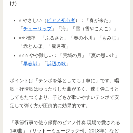
け）
⭐ やさしい（
ピアノ初心者
）：「春が来た」
「
チューリップ
」「海」「雪（雪やこんこ）」
⭐⭐ 標準：「ふるさと」「春の小川」「もみじ」
「赤とんぼ」「朧月夜」
⭐⭐⭐ やや難しい：「荒城の月」「夏の思い出」
「
早春賦
」「
浜辺の歌
」
ポイントは「テンポを落としても丁寧に」です。唱
歌・抒情歌はゆったりした曲が多く、速く弾こうと
してもたつくより、子どもが歌いやすいテンポで安
定して弾く方が圧倒的に効果的です。
「季節行事で使う保育のピアノ伴奏 現場で愛される
140曲」（リットーミュージック刊、2018年）など