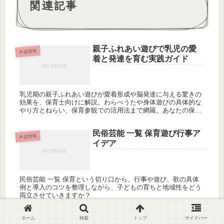
関連記事
親子ふれあい遊びで乳児の愛
声楽情報
着と発達を育む実践ガイド
乳児期の親子ふれあい遊びが愛着形成や脳発達に与える驚きの
効果を、保育士向けに解説。わらべうたや身体遊びの具体的な
やり方とねらい、保育参観での活用法まで網羅。あなたの保育
に取り入れてみませんか？
民俗芸能 一覧 保育遊び行事ア
声楽情報
イデア
民俗芸能 一覧 保育という切り口から、行事や遊び、歌の具体
例と導入のコツを整理しながら、子どもの育ちと地域性をどう
両立させていきますか？
幼稚園劇の台本を年齢別に作
ホーム
検索
トップ
サイドバー
声楽情報