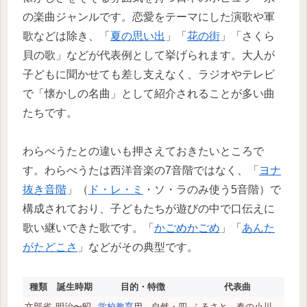
の楽曲ジャンルです。恋愛をテーマにした演歌や軍
歌などは除き、「
夏の思い出
」「
花の街
」「さくら
貝の歌」などが代表例として挙げられます。大人が
子どもに聞かせても差し支えなく、ラジオやテレビ
で「懐かしの名曲」として紹介されることが多い曲
たちです。
わらべうたとの違いも押さえておきたいところで
す。わらべうたは西洋音楽の7音階ではなく、「
ヨナ
抜き音階
」（
ド・レ・ミ
・ソ・ラのみ使う5音階）で
構成されており、子どもたちが遊びの中で口伝えに
歌い継いできた歌です。「
かごめかごめ
」「
あんた
がたどこさ
」などがその典型です。
種類
誕生時期
目的・特徴
代表曲
文部省
明治〜昭
学校教育
用、自然・四
ふるさと、春の小川、