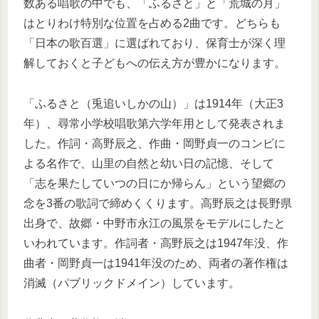
数ある唱歌の中でも、「ふるさと」と「荒城の月」
はとりわけ特別な位置を占める2曲です。どちらも
「日本の歌百選」に選ばれており、保育士が深く理
解しておくと子どもへの伝え方が豊かになります。
「ふるさと（兎追いしかの山）」は1914年（大正3
年）、尋常小学校唱歌第六学年用として発表されま
した。作詞・高野辰之、作曲・岡野貞一のコンビに
よる名作で、山里の自然と幼い日の記憶、そして
「志を果たしていつの日にか帰らん」という望郷の
念を3番の歌詞で締めくくります。高野辰之は長野県
出身で、故郷・中野市永江の風景をモデルにしたと
いわれています。作詞者・高野辰之は1947年没、作
曲者・岡野貞一は1941年没のため、両者の著作権は
消滅（パブリックドメイン）しています。