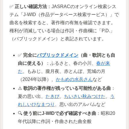
✅
正しい確認方法
：JASRACのオンライン検索シス
テム「J-WID（作品データベース検索サービス）」で
曲名を検索すると、著作権の有無を確認できます。
権利が消滅している場合は作詞・作曲欄に「P.D.」
（パブリックドメイン）と表記されています。
✅
完全に
パブリックドメイン
（曲・歌詞とも自
由に使える）
：ふるさと、春の小川、
春が来
た
、もみじ、朧月夜、赤とんぼ、荒城の月
（2024年以降）、
かもめの水兵さん
など
⚠️
歌詞の著作権が残っている可能性がある曲
：
夏の思い出、
たきび
、
ちいさい秋みつけた
、
う
れしいひなまつり
、思い出のアルバムなど
🔍
使う前にJ-WIDで必ず確認すべき曲
：昭和20
年代以降に作詞・作曲された曲全般