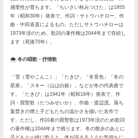
感受性が育ちます。「ちいさい秋みつけた」は1955
年（昭和30年）発表で、作詞・サトウハチロー、作
曲・中田喜直によるもの。ただしサトウハチローは
1973年没のため、歌詞の著作権は2044年まで存続し
ます（死後70年）。
🌨️
冬の唱歌・抒情歌
「雪（雪やこんこ）」「たきび」「冬景色」「冬の
星座」「スキー（山は白銀）」などが冬の代表曲で
す。「たきび」は1941年（昭和16年）発表で、作
詞・巽聖歌（たつみせいか）、作曲・渡辺茂。落ち
葉焚きの煙と子どもたちの温かさを描いた名作で
す。ただし、作詞者の巽聖歌は1973年没のため歌詞
の著作権は2044年まで残ります。冬の散歩のあとに
子どもと一緒に歌うと、体が温まるような気持ちに