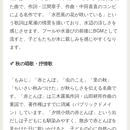
た曲で、作詞・江間章子、作曲・中田喜直のコンビ
による名作です。「水芭蕉の花が咲いている」とい
う歌詞は尾瀬の情景を描いており、水辺の涼しさを
感じさせます。プールや水遊びの前後にBGMとして
流すと、子どもたちが水に親しみを感じやすくなり
ます。
🍂
秋の唱歌・抒情歌
「もみじ」「赤とんぼ」「虫のこえ」「里の秋」
「ちいさい秋みつけた」が秋らしさを伝える名曲で
す。「赤とんぼ」は三木露風作詞・山田耕筰作曲の
童謡で、著作権はすでに消滅（パブリックドメイ
ン）しています。「夕焼小焼の赤とんぼ」という出
だしは子どもにも馴染みやすく、散歩で赤とんぼを
見かけた日に歌いかけると、子どもの心に自然への