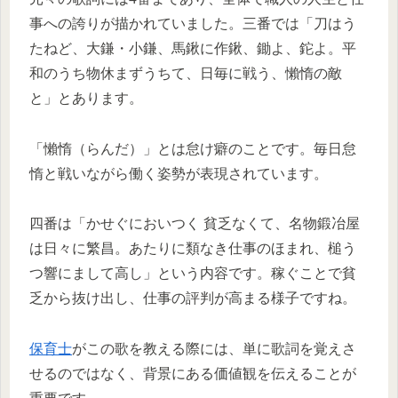
事への誇りが描かれていました。三番では「刀はう
たねど、大鎌・小鎌、馬鍬に作鍬、鋤よ、鉈よ。平
和のうち物休まずうちて、日毎に戦う、懶惰の敵
と」とあります。
「懶惰（らんだ）」とは怠け癖のことです。毎日怠
惰と戦いながら働く姿勢が表現されています。
四番は「かせぐにおいつく 貧乏なくて、名物鍛冶屋
は日々に繁昌。あたりに類なき仕事のほまれ、槌う
つ響にまして高し」という内容です。稼ぐことで貧
乏から抜け出し、仕事の評判が高まる様子ですね。
保育士
がこの歌を教える際には、単に歌詞を覚えさ
せるのではなく、背景にある価値観を伝えることが