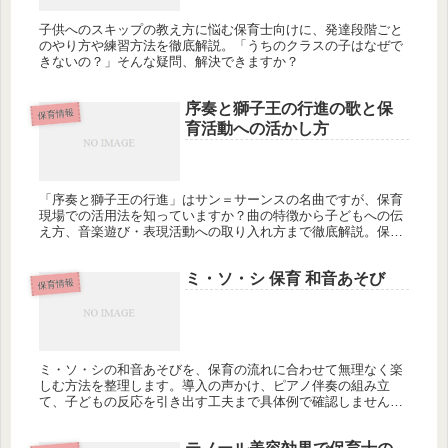
子供へのスキップの教え方に悩む保育士向けに、発達段階ごと
のやり方や練習方法を徹底解説。「うちのクラスの子はなぜで
きないの？」そんな疑問、解決できますか？
序奏と獅子王の行進の歌と保
保育情報
育活動への活かし方
「序奏と獅子王の行進」はサン＝サーンスの名曲ですが、保育
現場での活用法を知っていますか？曲の特徴から子どもへの伝
え方、音楽遊び・表現活動への取り入れ方まで徹底解説。保育
士として今すぐ使えるアイデアが満載です。知らないと損する
活用のコツとは？
ミ・ソ・シ 保育 和音あそび
保育情報
ミ・ソ・シの和音あそびを、保育の流れに合わせて無理なく楽
しむ方法を整理します。導入の声かけ、ピアノ伴奏の組み立
て、子どもの反応を引き出す工夫まで具体例で確認しません
か？