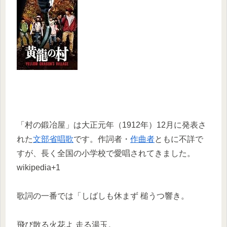
「村の鍛冶屋」は大正元年（1912年）12月に発表さ
れた
文部省唱歌
です。作詞者・
作曲者
ともに不詳で
すが、長く全国の小学校で愛唱されてきました。
wikipedia+1
歌詞の一番では「しばしも休まず 槌うつ響き。
飛び散る火花よ 走る湯玉。