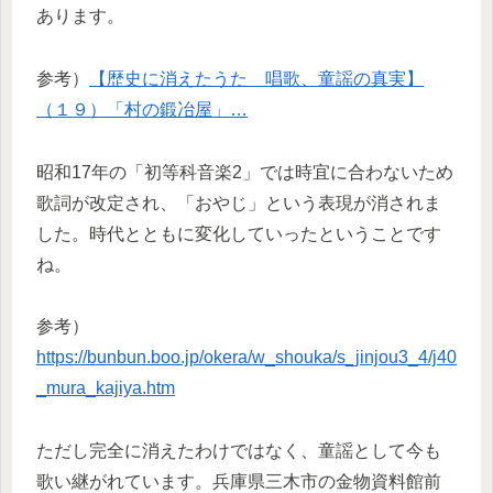
あります。
参考）
【歴史に消えたうた 唱歌、童謡の真実】
（１９）「村の鍛冶屋」…
昭和17年の「初等科音楽2」では時宜に合わないため
歌詞が改定され、「おやじ」という表現が消されま
した。時代とともに変化していったということです
ね。
参考）
https://bunbun.boo.jp/okera/w_shouka/s_jinjou3_4/j40
_mura_kajiya.htm
ただし完全に消えたわけではなく、童謡として今も
歌い継がれています。兵庫県三木市の金物資料館前