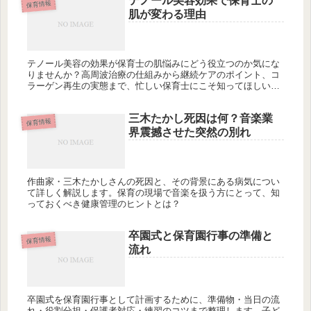
テノール美容効果で保育士の
保育情報
肌が変わる理由
テノール美容の効果が保育士の肌悩みにどう役立つのか気にな
りませんか？高周波治療の仕組みから継続ケアのポイント、コ
ラーゲン再生の実態まで、忙しい保育士にこそ知ってほしい情
報をまとめました。あなたの肌ケア、このまま続けて本当に大
丈夫ですか？
三木たかし死因は何？音楽業
保育情報
界震撼させた突然の別れ
作曲家・三木たかしさんの死因と、その背景にある病気につい
て詳しく解説します。保育の現場で音楽を扱う方にとって、知
っておくべき健康管理のヒントとは？
卒園式と保育園行事の準備と
保育情報
流れ
卒園式を保育園行事として計画するために、準備物・当日の流
れ・役割分担・保護者対応・練習のコツまで整理します。子ど