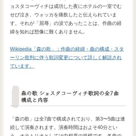
ョスタコーヴィチは成功した夜にホテルの一室でむ
せび泣き、ウォッカを痛飲したと伝えられていま
す。それが「屈辱」の涙であったことは、作曲の経
緯を知れば想像に難くありません。
Wikipedia「森の歌」：作曲の経緯・曲の構成・スタ
ーリン批判に伴う歌詞変更について詳しく解説され
ています。
森の歌 ショスタコーヴィチ歌詞の全7曲
構成と内容
「森の歌」は全7曲で構成されており、第3〜5曲は連
続して演奏されます。演奏時間はおよそ40分とい
う、オラトリオとしては中程度の規模です。各曲の