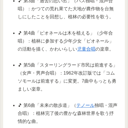
🎵 第3曲「過去の思い出」（バス独唱・混声合
唱）：かつての荒れ果てた大地が農作物を台無
しにしたことを回想し、植林の必要性を歌う。
🎵 第4曲「ピオネールは木を植える」（少年合
唱）：植林に参加する少年少女「ピオネール」
の活動を描く、かわいらしい
児童合唱
の楽章。
🎵 第5曲「スターリングラード市民は前進する」
（女声・男声合唱）：1962年改訂版では「コム
ソモールは前進する」に変更。7曲中もっとも勇
ましい楽章。
🎵 第6曲「未来の散歩道」（
テノール
独唱・混声
合唱）：植林完了後の豊かな森林世界を歌う抒
情的な曲。