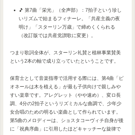
🎵 第7曲「栄光」（全声部）：7拍子という珍し
いリズムで始まるフィナーレ。「共産主義の夜
明け」「スターリン万歳」で締めくくられる
（改訂版では共産党讃歌に変更）。
つまり歌詞全体が、スターリン礼賛と植林事業賛美
という2本の軸で成り立っていたということです。
保育士として音楽指導で活用する際には、第4曲「ピ
オネールは木を植える」が最も子供向けで親しみや
すい楽章です。アレグレット（やや速め）、変ロ長
調、4分の2拍子というリズミカルな曲調で、少年少
女合唱のための明るい楽曲として作られています。
第5曲のメロディーは、ショスタコーヴィチ自身が後
に「祝典序曲」に引用したほどキャッチーな旋律で