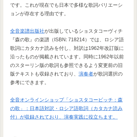
です。これが現在でも日本で多様な歌詞バリエーシ
ョンが存在する理由です。
全音楽譜出版社
が出版しているショスタコーヴィチ
『森の歌』の楽譜（ISBN: 718214）では、ロシア語
歌詞にカタカナ読みを付し、対訳は1962年改訂版に
沿ったものが掲載されています。同時に1962年以前
のスターリン版の歌詞も参照できるよう変更前の旧
版テキストも収録されており、
演奏者
が歌詞選択の
参考にできます。
全音オンラインショップ「ショスタコービッチ：森
の歌」：日本語対訳・ロシア語歌詞（カタカナ読み
付）が収録されており、演奏実践に役立ちます。