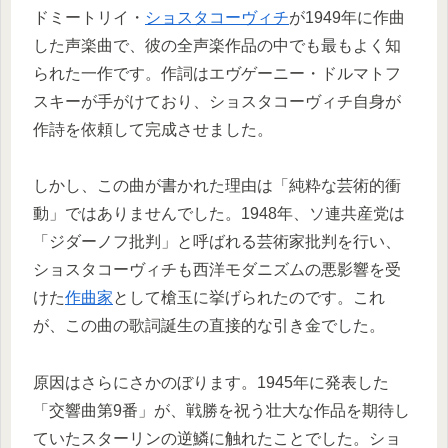
ドミートリイ・
ショスタコーヴィチ
が1949年に作曲
した声楽曲で、彼の全声楽作品の中でも最もよく知
られた一作です。作詞はエヴゲーニー・ドルマトフ
スキーが手がけており、ショスタコーヴィチ自身が
作詩を依頼して完成させました。
しかし、この曲が書かれた理由は「純粋な芸術的衝
動」ではありませんでした。1948年、ソ連共産党は
「ジダーノフ批判」と呼ばれる芸術家批判を行い、
ショスタコーヴィチも西洋モダニズムの悪影響を受
けた
作曲家
として槍玉に挙げられたのです。これ
が、この曲の歌詞誕生の直接的な引き金でした。
原因はさらにさかのぼります。1945年に発表した
「交響曲第9番」が、戦勝を祝う壮大な作品を期待し
ていたスターリンの逆鱗に触れたことでした。ショ