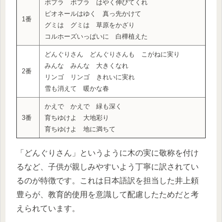
ポプラ ポプラ はやく伸びてくれ
ピオネールはゆく 真っ先かけて
1番
グミは グミは 草原をかざり
コルホーズいっぱいに 白樺植えた
どんぐりさん どんぐりさんも こがねに実り
みんな みんな 大きくなれ
2番
リンゴ リンゴ きれいに実れ
雪も消えて 暖かな春
かえで かえで 緑も深く
3番
育ちゆけよ 大地彩り
育ちゆけよ 地に満ちて
「どんぐりさん」というように木の実に敬称を付け
るなど、子供が親しみやすいよう丁寧に訳されてい
るのが特徴です。これは日本語訳を担当した井上頼
豊らが、教育的使用を意識して配慮したためだと考
えられています。