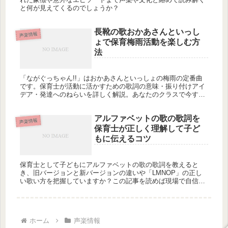
と何が見えてくるのでしょうか？
長靴の歌おかあさんといっし
声楽情報
ょで保育梅雨活動を楽しむ方
法
「ながぐっちゃん!!」はおかあさんといっしょの梅雨の定番曲
です。保育士が活動に活かすための歌詞の意味・振り付けアイ
デア・発達へのねらいを詳しく解説。あなたのクラスで今すぐ
使えるヒントが満載です。梅雨の保育をもっと楽しくしません
か？
アルファベットの歌の歌詞を
声楽情報
保育士が正しく理解して子ど
もに伝えるコツ
保育士として子どもにアルファベットの歌の歌詞を教えると
き、旧バージョンと新バージョンの違いや「LMNOP」の正し
い歌い方を把握していますか？この記事を読めば現場で自信を
もって活用できますか？
ホーム
声楽情報