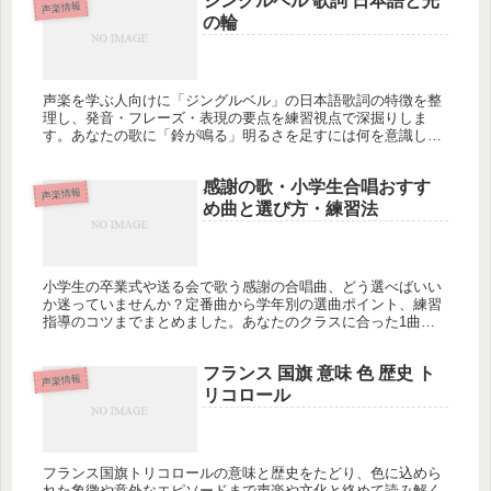
ジングルベル 歌詞 日本語と光
声楽情報
の輪
声楽を学ぶ人向けに「ジングルベル」の日本語歌詞の特徴を整
理し、発音・フレーズ・表現の要点を練習視点で深掘りしま
す。あなたの歌に「鈴が鳴る」明るさを足すには何を意識しま
すか？
感謝の歌・小学生合唱おすす
声楽情報
め曲と選び方・練習法
小学生の卒業式や送る会で歌う感謝の合唱曲、どう選べばいい
か迷っていませんか？定番曲から学年別の選曲ポイント、練習
指導のコツまでまとめました。あなたのクラスに合った1曲が
見つかるかもしれません。
フランス 国旗 意味 色 歴史 ト
声楽情報
リコロール
フランス国旗トリコロールの意味と歴史をたどり、色に込めら
れた象徴や意外なエピソードまで声楽や文化と絡めて読み解く