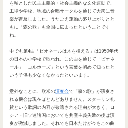
を軸とした民主主義的・社会主義的な文化運動で、
工場や学校、地域の合唱サークルを通じて大衆に音
楽が普及しました。うたごえ運動の盛り上がりとと
もに「森の歌」も全国に広まったということです
ね。
中でも第4曲「ピオネールは木を植える」は1950年代
の日本の小学校で歌われ、この曲を通じて「ピオネ
ール」「コルホーズ」という言葉を初めて知ったと
いう子供も少なくなかったといいます。
意外なことに、欧米の
演奏会
で「森の歌」が演奏さ
れる機会は現在ほとんどありません。スターリン礼
賛という歌詞の内容が敬遠される理由が大きく、ロ
シア・旧ソ連諸国においても共産主義失敗の後は演
奏が激減しました。それでも日本だけが今もこの曲