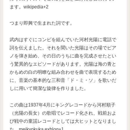
ます。wikipedia+2
つまり即興で生まれた詞です。
武内はすぐにコンビを組んでいた河村光陽に電話で
詞を伝えました。それを聞いた光陽はその場でピア
ノを弾き始め、その日のうちに曲を完成させたとい
う驚異的なエピソードがあります。光陽は海の青と
かもめの白の明瞭な組み合わせを曲で表現するため
に、音楽の基本的な三和音「ド・ミ・ソ」を歌いだ
しに用いて簡潔な旋律を作りました。
この曲は1937年4月にキングレコードから河村順子
（光陽の長女）の歌唱でレコード化され、戦前およ
び戦中の童謡レコードとしては大ヒットとなりまし
た。meikyokuka.exblog+1