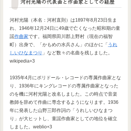
河村光陽の代表曲と作曲家としての経歴
河村光陽（本名：河村直則）は1897年8月23日生ま
れ、1946年12月24日に49歳で亡くなった昭和期の童
謡
作曲家
です。福岡県田川郡上野村（現在の福智
町）出身で、「かもめの水兵さん」のほかに「
うれ
しいひなまつり
」など数々の名曲を残しました。
wikipedia+3
1935年4月にポリドール・レコードの専属作曲家とな
り、1936年にキングレコードの専属作曲家となった
のを機に河村光陽と改名しました。この時点で音楽
教師を辞めて作曲に専念するようになります。1936
年に発表した山野三郎作詞の「うれしいひなまつ
り」が大ヒットし、童謡作曲家としての地位を確立
しました。weblio+3