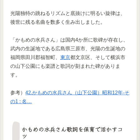
光陽独特の跳ねるリズムと底抜けに明るい旋律は、
後世に残る名曲を数多く生み出しました。
「かもめの水兵さん」は国内4か所に歌碑が存在し、
武内の生誕地である広島県三原市、光陽の生誕地の
福岡県田川郡福智町、
東京
都文京区、そして横浜市
の山下公園にも楽譜と歌詞が刻まれた碑がありま
す。
参考）
42.かもめの水兵さん（山下公園）昭和12年-そ
の1 : 名…
かもめの水兵さん歌詞を保育で活かすコ
ツ