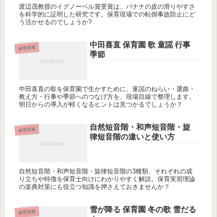
渡辺茂教授のイグノーベル賞受賞は、バナナの皮の滑りやすさ
を科学的に証明した研究です。保育現場での転倒事故防止にど
う活かせるのでしょうか?
中田喜直 保育園 歌 童謡 行事
保育情報
季節
中田喜直の歌を保育園で生かすために、童謡のねらい・選曲・
教え方・行事や季節へのつなげ方を、現場目線で整理します。
明日からの導入が軽くなるヒントは見つかるでしょうか？
自然短音階・和声短音階・旋
保育情報
律短音階の違いと使い方
自然短音階・和声短音階・旋律短音階の3種類、それぞれの成
り立ちや特徴を保育士向けにわかりやすく解説。保育実習理論
の楽典対策にも役立つ知識を押さえておきませんか？
雪が降る 保育園 冬の歌 雪だる
保育情報