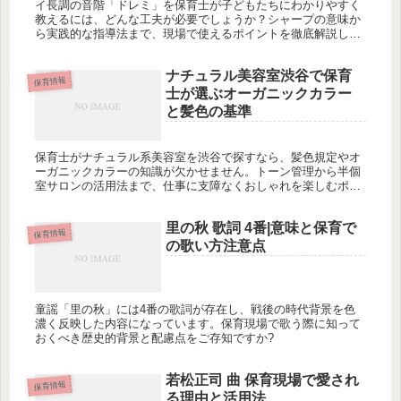
イ長調の音階「ドレミ」を保育士が子どもたちにわかりやすく
教えるには、どんな工夫が必要でしょうか？シャープの意味か
ら実践的な指導法まで、現場で使えるポイントを徹底解説しま
す。
ナチュラル美容室渋谷で保育
保育情報
士が選ぶオーガニックカラー
と髪色の基準
保育士がナチュラル系美容室を渋谷で探すなら、髪色規定やオ
ーガニックカラーの知識が欠かせません。トーン管理から半個
室サロンの活用法まで、仕事に支障なくおしゃれを楽しむポイ
ントとは？
里の秋 歌詞 4番|意味と保育で
保育情報
の歌い方注意点
童謡「里の秋」には4番の歌詞が存在し、戦後の時代背景を色
濃く反映した内容になっています。保育現場で歌う際に知って
おくべき歴史的背景と配慮点をご存知ですか?
若松正司 曲 保育現場で愛され
保育情報
る理由と活用法