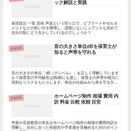
ック解説と実践
表現技法 一覧 意味 声楽という切り口で、ビブラートやポルタ
メントなどの歌い方を整理し、譜面にないニュアンスも含めて
自分の歌にどう生かしていけるのでしょうか？
音の大きさ単位dBを保育士が
声楽情報
知ると声帯を守れる
音の大きさの単位「dB（デシベル）」を正しく理解しています
か？保育室の平均騒音は85dBにも達し、保育士の声帯や聴力に
深刻なリスクをもたらします。単位の仕組みから身を守る方法
まで、知らないと損する情報をまとめました。
ホームページ制作 相場 費用 内
声楽情報
訳 料金 比較 依頼 目安
声楽や音楽教室の先生がホームページ制作の相場や費用内訳を
理解し、自分に合った依頼先や予算感を見極めるためのポイン