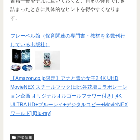
書籍一冊を手元に置いておくと、日常の保育で行き
詰まったときに具体的なヒントを得やすくなりま
す。
フレーベル館（保育関連の専門書・教材を多数刊行
している出版社）
【Amazon.co.jp限定】アナと雪の女王2 4K UHD
MovieNEX スチールブック(日比谷花壇コラボレーシ
ョン企画 オリジナルオルゴールフラワー付き) [4K
ULTRA HD+ブルーレイ+デジタルコピー+MovieNEX
ワールド] [Blu-ray]
声楽情報