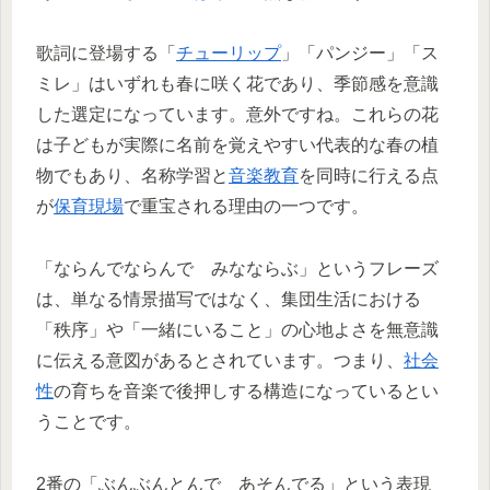
歌詞に登場する「
チューリップ
」「パンジー」「ス
ミレ」はいずれも春に咲く花であり、季節感を意識
した選定になっています。意外ですね。これらの花
は子どもが実際に名前を覚えやすい代表的な春の植
物でもあり、名称学習と
音楽教育
を同時に行える点
が
保育現場
で重宝される理由の一つです。
「ならんでならんで みなならぶ」というフレーズ
は、単なる情景描写ではなく、集団生活における
「秩序」や「一緒にいること」の心地よさを無意識
に伝える意図があるとされています。つまり、
社会
性
の育ちを音楽で後押しする構造になっているとい
うことです。
2番の「ぶんぶんとんで あそんでる」という表現