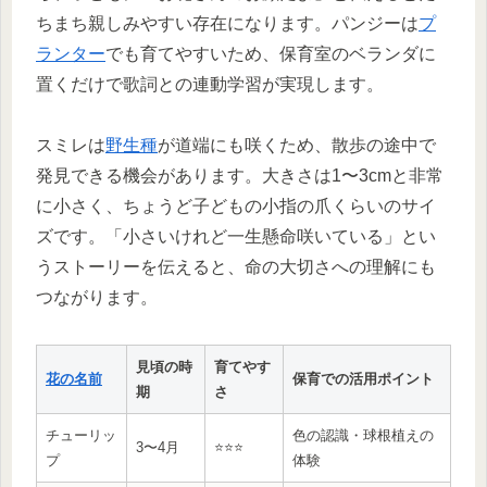
ちまち親しみやすい存在になります。パンジーは
プ
ランター
でも育てやすいため、保育室のベランダに
置くだけで歌詞との連動学習が実現します。
スミレは
野生種
が道端にも咲くため、散歩の途中で
発見できる機会があります。大きさは1〜3cmと非常
に小さく、ちょうど子どもの小指の爪くらいのサイ
ズです。「小さいけれど一生懸命咲いている」とい
うストーリーを伝えると、命の大切さへの理解にも
つながります。
見頃の時
育てやす
花の名前
保育での活用ポイント
期
さ
チューリッ
色の認識・球根植えの
3〜4月
⭐⭐⭐
プ
体験