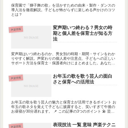
保育園で「獅子舞の歌」を活かすための由来・製作・ダンスの
導入法を徹底解説。子どもが怖がらずに楽しめる声かけのコツ
とは？
変声期いつ終わる？男女の時
声楽情報
期と個人差を保育士が知る方
法
変声期はいつ終わるのか、男女別の時期・期間・サインをわか
りやすく解説。声変わりの個人差や注意点、子どもへの正しい
サポート方法を保育士・保護者向けにまとめました。あなたは
その「終わりのサイン」に気づけますか？
お年玉の歌を歌う芸人の面白
声楽情報
さと保育への活用法
お年玉の歌を歌う芸人の魅力と保育士が活用できるポイント お
年玉の歌ネタを覚えて子どもに披露すると、笑いすぎて午後の
お昼寝が30分遅れます。 📌 この記事の3つのポイント 🎤 芸人
のお年玉歌ネタとは？ ネコニスズ・パーマ大佐など人気芸人の
お年...
表現技法 一覧 意味 声楽テクニ
声楽情報