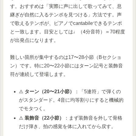
す。おすすめは「実際に声に出して歌ってみて、息
継ぎが自然に入るテンポを見つける」方法です。声
で歌えるテンポが、ピアノでcantabileできるテンポ
と一致します。目安としては♩（4分音符）＝70程度
が出発点になります。
難しい箇所が集中するのは17〜28小節（Bセクショ
ン）です。特に20〜22小節にはターン記号と装飾音
符が連続して登場します。
⚠️
ターン（20〜21小節）
：「5連符」で弾くの
がスタンダード。4音に均等割りにすると機械的
でモタつく。
⚠️
装飾音（22小節）
：まず装飾音を外して骨格
だけ弾き、拍の感覚を体に入れてから戻す。