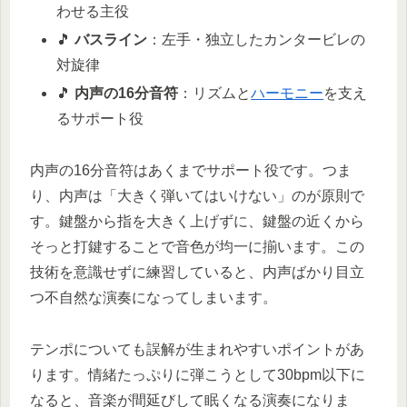
わせる主役
🎵
バスライン
：左手・独立したカンタービレの
対旋律
🎵
内声の16分音符
：リズムと
ハーモニー
を支え
るサポート役
内声の16分音符はあくまでサポート役です。つま
り、内声は「大きく弾いてはいけない」のが原則で
す。鍵盤から指を大きく上げずに、鍵盤の近くから
そっと打鍵することで音色が均一に揃います。この
技術を意識せずに練習していると、内声ばかり目立
つ不自然な演奏になってしまいます。
テンポについても誤解が生まれやすいポイントがあ
ります。情緒たっぷりに弾こうとして30bpm以下に
なると、音楽が間延びして眠くなる演奏になりま