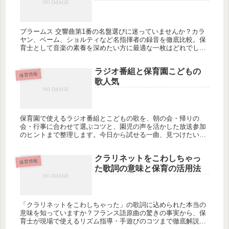
ブラームス 交響曲第1番の名盤選びに迷っていませんか？カラ
ヤン、ベーム、ショルティなど名指揮者の録音を徹底比較。保
育士として音楽の素養を深めたい方に最適な一枚はどれでしょ
うか？
ラジオ番組と保育園こどもの
保育情報
歌人気
保育園で使えるラジオ番組とこどもの歌を、朝の会・帰りの
会・行事に合わせて選ぶコツと、園児の声を活かした放送参加
のヒントまで整理します。今日から試せる一曲、見つけたいで
すか？
クラリネットをこわしちゃっ
保育情報
た歌詞の意味と保育の活用法
「クラリネットをこわしちゃった」の歌詞に込められた本当の
意味を知っていますか？フランス語原曲の驚きの事実から、保
育士が現場で使えるリズム指導・手遊びのコツまで徹底解説し