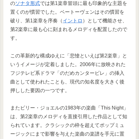
の
ソナタ形式
では第1楽章冒頭に最も印象的な主題を
置くのが慣習でした。ベートーヴェンはその慣習を
破り、第1楽章を序奏（
イントロ
）として機能させ、
第2楽章に最も心に刻まれるメロディを配置したので
す。
この革新的な構成ゆえに「悲愴といえば第2楽章」と
いうイメージが定着しました。2006年に放映された
フジテレビ系ドラマ「のだめカンタービレ」の挿入
曲として使われたことも、現代の知名度を大きく後
押しした要因の一つです。
またビリー・ジョエルの1983年の楽曲「This Night」
は、第2楽章のメロディを直接引用した作品として知
られています。クラシックの枠を超えてポップミュ
ージックにまで影響を与えた楽曲の楽譜を手元に置