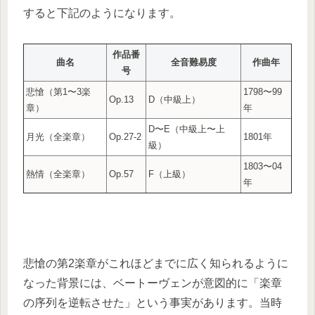
すると下記のようになります。
作品番
曲名
全音難易度
作曲年
号
悲愴（第1〜3楽
1798〜99
Op.13
D（中級上）
章）
年
D〜E（中級上〜上
月光（全楽章）
Op.27-2
1801年
級）
1803〜04
熱情（全楽章）
Op.57
F（上級）
年
悲愴の第2楽章がこれほどまでに広く知られるように
なった背景には、ベートーヴェンが意図的に「楽章
の序列を逆転させた」という事実があります。当時