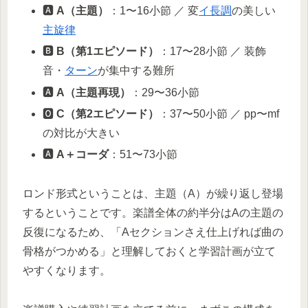
🅰️
A（主題）
：1〜16小節 ／ 変
イ長調
の美しい
主旋律
🅱️
B（第1エピソード）
：17〜28小節 ／ 装飾
音・
ターン
が集中する難所
🅰️
A（主題再現）
：29〜36小節
🅾️
C（第2エピソード）
：37〜50小節 ／ pp〜mf
の対比が大きい
🅰️
A＋コーダ
：51〜73小節
ロンド形式ということは、主題（A）が繰り返し登場
するということです。楽譜全体の約半分はAの主題の
反復になるため、「Aセクションさえ仕上げれば曲の
骨格がつかめる」と理解しておくと学習計画が立て
やすくなります。