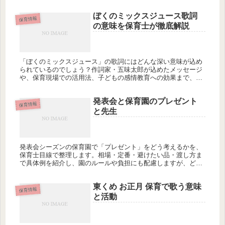
ます。
ぼくのミックスジュース歌詞
保育情報
の意味を保育士が徹底解説
「ぼくのミックスジュース」の歌詞にはどんな深い意味が込め
られているのでしょう？作詞家・五味太郎が込めたメッセージ
や、保育現場での活用法、子どもの感情教育への効果まで、保
育士向けに詳しく解説します。保育の引き出しが増えるヒント
が満載ですが、あなたはこの歌の本当の意図を知っています
発表会と保育園のプレゼント
か？
保育情報
と先生
発表会シーズンの保育園で「プレゼント」をどう考えるかを、
保育士目線で整理します。相場・定番・避けたい品・渡し方ま
で具体例を紹介し、園のルールや負担にも配慮しますが、どん
な形がいちばん伝わると思いますか？
東くめ お正月 保育で歌う意味
保育情報
と活動