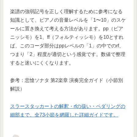
楽譜の強弱記号を正しく理解するために参考になる
知識として、ピアノの音量レベルを「1〜10」のスケ
ールに置き換えて考える方法があります。pp（ピア
ニッシモ）を1、ff（フォルティッシモ）を10とすれ
ば、このコーダ部分はppレベルの「1」の中でのrf、
つまり「2」程度が適切という感覚です。数値で整理
すると迷いにくくなります。
参考：悲愴ソナタ 第2楽章 演奏完全ガイド（小節別
解説）
スラースタッカートの解釈・rfの扱い・ペダリングの
細部まで、全73小節を網羅した詳細ガイドです。