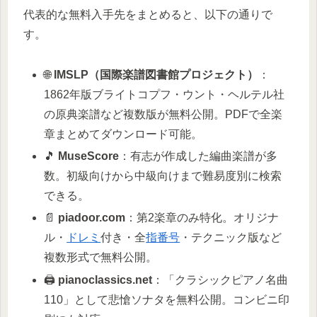
代表的な無料入手先をまとめると、以下の通りで
す。
🌐
IMSLP（国際楽譜図書館プロジェクト）
：
1862年版ブライトコプフ・ウント・ヘルテル社
の原典楽譜など複数版が無料公開。PDFで全楽
章まとめてダウンロード可能。
🎵
MuseScore
：有志が作成した編曲楽譜が多
数。初級向けから中級向けまで難易度別に検索
できる。
📄
piadoor.com
：第2楽章のみ特化。オリジナ
ル・
ドレミ
付き・全
指番号
・テクニック版など
複数形式で無料公開。
🖨️
pianoclassics.net
：「クラシックピアノ名曲
110」として悲愴ソナタを無料公開。コンビニ印