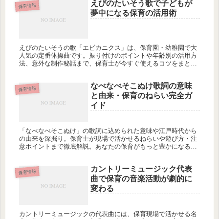
えびのたいそう歌で子どもが
保育情報
夢中になる保育の活用術
えびのたいそうの歌「エビカニクス」は、保育園・幼稚園で大
人気の定番体操曲です。振り付けのポイントや年齢別の活用方
法、意外な制作秘話まで、保育士が今すぐ使えるコツをまとめ
ました。あなたの保育現場でも取り入れてみませんか？
なべなべそこぬけ歌詞の意味
保育情報
と由来・保育のねらい完全ガ
イド
「なべなべそこぬけ」の歌詞に込められた意味や江戸時代から
の由来を深掘り。保育士が現場で活かせるねらいや遊び方・注
意ポイントまで徹底解説。あなたの保育がもっと豊かになるヒ
ントが見つかりませんか？
カントリーミュージック代表
保育情報
曲で保育の音楽活動が劇的に
変わる
カントリーミュージックの代表曲には、保育現場で活かせる名