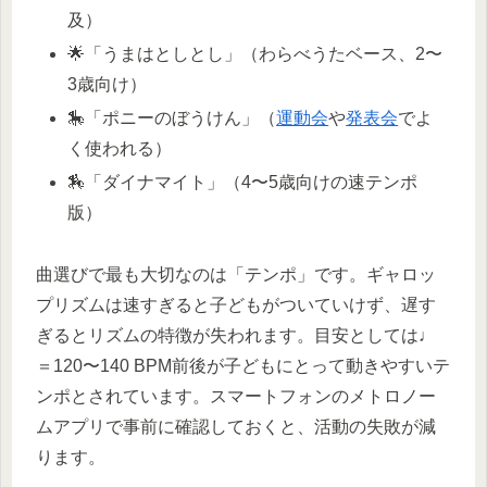
及）
🌟「うまはとしとし」（わらべうたベース、2〜
3歳向け）
🎠「ポニーのぼうけん」（
運動会
や
発表会
でよ
く使われる）
🏇「ダイナマイト」（4〜5歳向けの速テンポ
版）
曲選びで最も大切なのは「テンポ」です。ギャロッ
プリズムは速すぎると子どもがついていけず、遅す
ぎるとリズムの特徴が失われます。目安としては♩
＝120〜140 BPM前後が子どもにとって動きやすいテ
ンポとされています。スマートフォンのメトロノー
ムアプリで事前に確認しておくと、活動の失敗が減
ります。