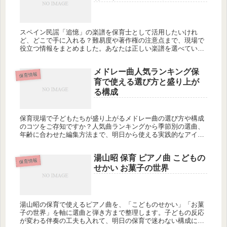
スペイン民謡「追憶」の楽譜を保育士として活用したいけれ
ど、どこで手に入れる？難易度や著作権の注意点まで、現場で
役立つ情報をまとめました。あなたは正しい楽譜を選べていま
すか？
メドレー曲人気ランキング保
保育情報
育で使える選び方と盛り上が
る構成
保育現場で子どもたちが盛り上がるメドレー曲の選び方や構成
のコツをご存知ですか？人気曲ランキングから季節別の選曲、
年齢に合わせた編集方法まで、明日から使える実践的なアイデ
アを紹介します。どの曲を選べば子どもたちの心をつかめるで
しょうか？
湯山昭 保育 ピアノ曲 こどもの
保育情報
せかい お菓子の世界
湯山昭の保育で使えるピアノ曲を、「こどものせかい」「お菓
子の世界」を軸に選曲と弾き方まで整理します。子どもの反応
が変わる伴奏の工夫も入れて、明日の保育で迷わない構成にし