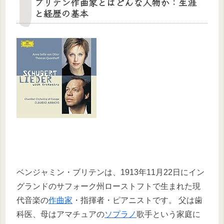
ブリテン作曲家とはどんな人物か：生涯
と経歴の基本
ベンジャミン・ブリテンは、1913年11月22日にイン
グランドのサフォーク州ローストフトで生まれた現
代音楽の
作曲家
・指揮者・ピアニストです。 父は歯
科医、母はアマチュアの
ソプラノ
歌手という家庭に