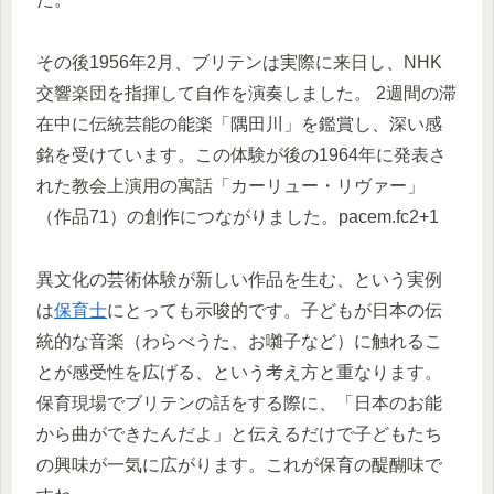
その後1956年2月、ブリテンは実際に来日し、NHK
交響楽団を指揮して自作を演奏しました。 2週間の滞
在中に伝統芸能の能楽「隅田川」を鑑賞し、深い感
銘を受けています。この体験が後の1964年に発表さ
れた教会上演用の寓話「カーリュー・リヴァー」
（作品71）の創作につながりました。pacem.fc2+1
異文化の芸術体験が新しい作品を生む、という実例
は
保育士
にとっても示唆的です。子どもが日本の伝
統的な音楽（わらべうた、お囃子など）に触れるこ
とが感受性を広げる、という考え方と重なります。
保育現場でブリテンの話をする際に、「日本のお能
から曲ができたんだよ」と伝えるだけで子どもたち
の興味が一気に広がります。これが保育の醍醐味で