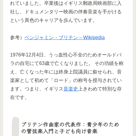
れていました。卒業後はイギリス郵政局映画部に入
社し、ドキュメンタリー映画の伴奏音楽を手がける
という異色のキャリアを歩んでいます。
参考）
ベンジャミン・ブリテン – Wikipedia
1976年12月4日、うっ血性心不全のためオールドバ
ラの自宅にて63歳で亡くなりました。 その功績を称
え、亡くなった年には終身上院議員に叙せられ、音
楽家として初めて「ロード」の称号を授与されてい
ます。つまり、イギリス
音楽史
上きわめて特別な存
在です。
ブリテン作曲家の代表作：青少年のため
の管弦楽入門と子ども向け音楽