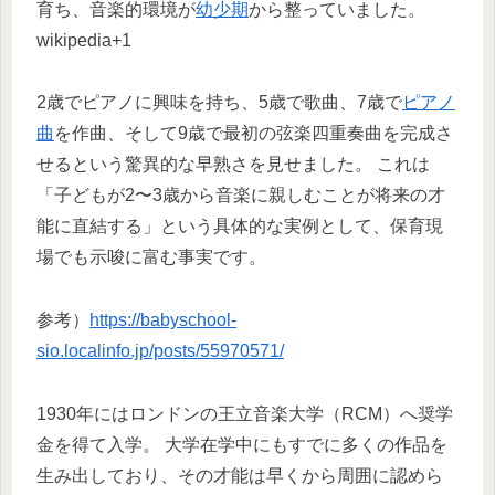
育ち、音楽的環境が
幼少期
から整っていました。
wikipedia+1
2歳でピアノに興味を持ち、5歳で歌曲、7歳で
ピアノ
曲
を作曲、そして9歳で最初の弦楽四重奏曲を完成さ
せるという驚異的な早熟さを見せました。 これは
「子どもが2〜3歳から音楽に親しむことが将来の才
能に直結する」という具体的な実例として、保育現
場でも示唆に富む事実です。
参考）
https://babyschool-
sio.localinfo.jp/posts/55970571/
1930年にはロンドンの王立音楽大学（RCM）へ奨学
金を得て入学。 大学在学中にもすでに多くの作品を
生み出しており、その才能は早くから周囲に認めら