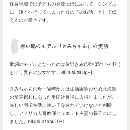
保育現場では子どもの発達段階に応じて、シンプル
に「遠くへ行ってしまった女の子のお話」として伝
えるのが基本です。
赤い靴のモデル「きみちゃん」の実話
歌詞のモデルとなったのは佐野きみ(明治35年〜44年)
という実在の少女です。vill.rusutsu.lg+1
きみちゃんの母・岩崎かよは生活困窮のため北海道
の留寿都村にあった平民社農場に入植しましたが、
厳しい開拓生活に幼い子を連れていけないと判断
し、アメリカ人宣教師ヒュエット夫妻の養子に出し
ました。nikkei-azabu10+1