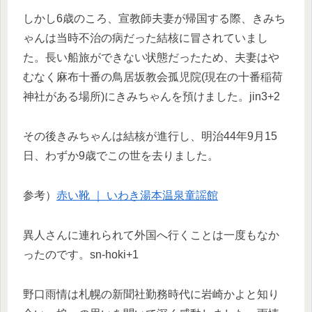
しかし6歳のころ、宣教師夫妻が帰国する際、きみち
ゃんは当時不治の病だった結核に冒されていまし
た。長い船旅ができない状態だったため、夫妻はや
むなく麻布十番の鳥居坂教会孤児院(現在の十番稲荷
神社がある場所)にきみちゃんを預けました。jin3+2
その後きみちゃんは結核が進行し、明治44年9月15
日、わずか9歳でこの世を去りました。
参考）
赤い靴 ｜ いわき湯本温泉童謡館
異人さんに連れられて外国へ行くことは一度もなか
ったのです。sn-hoki+1
野口雨情は札幌の新聞社勤務時代に岩崎かよと知り