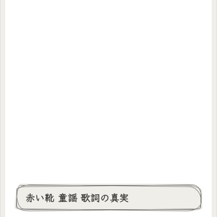
赤い靴 童謡 歌詞の真実