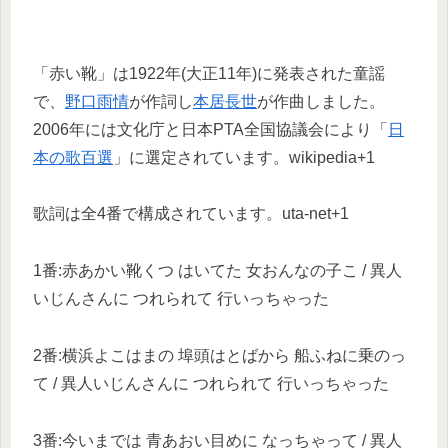
「赤い靴」は1922年(大正11年)に発表された童謡
で、
野口雨情
が作詞し
本居長世
が作曲しました。
2006年には文化庁と日本PTA全国協議会により「
日
本の歌百選
」に選定されています。wikipedia+1
歌詞は全4番で構成されています。uta-net+1
1番:赤あかい靴くつ はいてた 女おんなの子こ / 異人
いじんさんに つれられて 行いっちゃった
2番:横浜よこはまの 埠頭はとばから 船ふねに乗のっ
て / 異人いじんさんに つれられて 行いっちゃった
3番:今いまでは 青あおい目めに なっちゃって / 異人